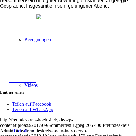
Beisammensein und guter Bewirtung entstanden angeregte
Gespräche. Insgesamt ein sehr gelungener Abend.
Begegnungen
Videos
Eintrag teilen
Teilen auf Facebook
Teilen auf WhatsApp
http://freundeskreis-koeln-indy.de/wp-
content/uploads/2017/09/Sommerfest-1.jpeg
266
400
Freundeskreis
Rückblicke
Admin
http://freundeskreis-koeln-indy.de/wp-