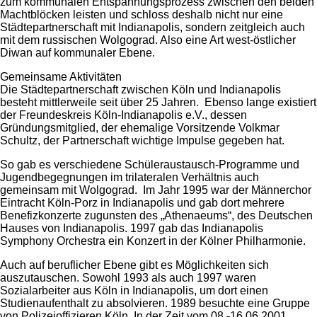
zum kommunalen Entspannungsprozess zwischen den beiden
Machtblöcken leisten und schloss deshalb nicht nur eine
Städtepartnerschaft mit Indianapolis, sondern zeitgleich auch
mit dem russischen Wolgograd. Also eine Art west-östlicher
Diwan auf kommunaler Ebene.
Gemeinsame Aktivitäten
Die Städtepartnerschaft zwischen Köln und Indianapolis
besteht mittlerweile seit über 25 Jahren. Ebenso lange existiert
der Freundeskreis Köln-Indianapolis e.V., dessen
Gründungsmitglied, der ehemalige Vorsitzende Volkmar
Schultz, der Partnerschaft wichtige Impulse gegeben hat.
So gab es verschiedene Schüleraustausch-Programme und
Jugendbegegnungen im trilateralen Verhältnis auch
gemeinsam mit Wolgograd. Im Jahr 1995 war der Männerchor
Eintracht Köln-Porz in Indianapolis und gab dort mehrere
Benefizkonzerte zugunsten des „Athenaeums“, des Deutschen
Hauses von Indianapolis. 1997 gab das Indianapolis
Symphony Orchestra ein Konzert in der Kölner Philharmonie.
Auch auf beruflicher Ebene gibt es Möglichkeiten sich
auszutauschen. Sowohl 1993 als auch 1997 waren
Sozialarbeiter aus Köln in Indianapolis, um dort einen
Studienaufenthalt zu absolvieren. 1989 besuchte eine Gruppe
von Polizeioffizieren Köln. In der Zeit vom 08.-16.06.2001