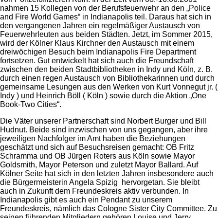
nahmen 15 Kollegen von der Berufsfeuerwehr an den „Police
and Fire World Games“ in Indianapolis teil. Daraus hat sich in
den vergangenen Jahren ein regelmäßiger Austausch von
Feuerwehrleuten aus beiden Städten. Jetzt, im Sommer 2015,
wird der Kölner Klaus Kirchner den Austausch mit einem
dreiwöchigen Besuch beim Indianapolis Fire Department
fortsetzen. Gut entwickelt hat sich auch die Freundschaft
zwischen den beiden Stadtbibliotheken in Indy und Köln, z. B.
durch einen regen Austausch von Bibliothekarinnen und durch
gemeinsame Lesungen aus den Werken von Kurt Vonnegut jr. (
Indy ) und Heinrich Böll ( Köln ) sowie durch die Aktion „One
Book-Two Cities“.
Die Väter unserer Partnerschaft sind Norbert Burger und Bill
Hudnut. Beide sind inzwischen von uns gegangen, aber ihre
jeweiligen Nachfolger im Amt haben die Beziehungen
geschätzt und sich auf Besuchsreisen gemacht: OB Fritz
Schramma und OB Jürgen Roters aus Köln sowie Mayor
Goldsmith, Mayor Peterson und zuletzt Mayor Ballard. Auf
Kölner Seite hat sich in den letzten Jahren insbesondere auch
die Bürgermeisterin Angela Spizig hervorgetan. Sie bleibt
auch in Zukunft dem Freundeskreis aktiv verbunden. In
Indianapolis gibt es auch ein Pendant zu unserem
Freundeskreis, nämlich das Cologne Sister City Committee. Zu
seinen führenden Mitgliedern gehören Louise und Jerry