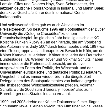
Lamkin, Giles und Dolores Hoyt, Sven Schumacher, der
jetzigen deutsche Honorarkonsul in Indiana, und Martin Baier,
der aktive Geschäftsführer des International Center
Indianapolis.
Und selbstverständlich gab es auch Aktivitäten im
Freizeitbereich. So besuchte 1996 ein Footballteam der Butler
University die „Cologne Crocodiles“ zu einem
Freundschaftsspiel. Im gleichen Jahr beteiligte sich die KG
Kölsche Funken Rut-Wieß an der Parade, die am Vorabend
des Autorennens „Indy 500“ durch Indianapolis zieht. 1997 war
eine Reisegruppe aus Indianapolis zu Besuch in Köln, um den
Kölner Karneval zu erleben. Kölner Mitglieder des Deutschen
Bundestages , Dr. Werner Hoyer und Volkmar Schultz, haben
immer wieder die Partnerstadt besucht, um dort vor
ausgewählten Foren der Politik, der Wirtschaft und der
Universitäten europäische und deutsche Politik zu erläutern.
Umgekehrt hat es immer wieder bis in die jüngste Zeit
Delegationen des Staatsparlamentes von Indiana gegeben,
die insbesondere Wirtschaftskontakte pflegen. Volkmar
Schultz wurde 2003 zum „Honorary Hoosier“ also zum
Ehrenbürger des Staates Indiana ernannt.
1999 und 2008 drehte der Kölner Dokumentarfilmer Jürgen
Schumann jeweils einen 45-Minuten Film über Kölns „kesse