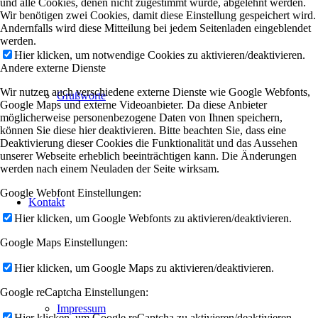
und alle Cookies, denen nicht zugestimmt wurde, abgelehnt werden.
Wir benötigen zwei Cookies, damit diese Einstellung gespeichert wird.
Andernfalls wird diese Mitteilung bei jedem Seitenladen eingeblendet
werden.
Hier klicken, um notwendige Cookies zu aktivieren/deaktivieren.
Andere externe Dienste
Wir nutzen auch verschiedene externe Dienste wie Google Webfonts,
Grußworte
Google Maps und externe Videoanbieter. Da diese Anbieter
möglicherweise personenbezogene Daten von Ihnen speichern,
können Sie diese hier deaktivieren. Bitte beachten Sie, dass eine
Deaktivierung dieser Cookies die Funktionalität und das Aussehen
unserer Webseite erheblich beeinträchtigen kann. Die Änderungen
werden nach einem Neuladen der Seite wirksam.
Google Webfont Einstellungen:
Kontakt
Hier klicken, um Google Webfonts zu aktivieren/deaktivieren.
Google Maps Einstellungen:
Hier klicken, um Google Maps zu aktivieren/deaktivieren.
Google reCaptcha Einstellungen:
Impressum
Hier klicken, um Google reCaptcha zu aktivieren/deaktivieren.