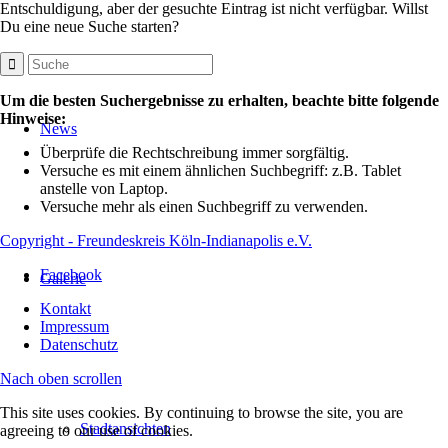
Entschuldigung, aber der gesuchte Eintrag ist nicht verfügbar. Willst
Du eine neue Suche starten?
Um die besten Suchergebnisse zu erhalten, beachte bitte folgende
Hinweise:
News
Überprüfe die Rechtschreibung immer sorgfältig.
Versuche es mit einem ähnlichen Suchbegriff: z.B. Tablet
anstelle von Laptop.
Versuche mehr als einen Suchbegriff zu verwenden.
Copyright - Freundeskreis Köln-Indianapolis e.V.
Facebook
Galerie
Kontakt
Impressum
Datenschutz
Nach oben scrollen
This site uses cookies. By continuing to browse the site, you are
Stadtansichten
agreeing to our use of cookies.