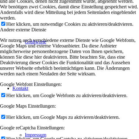
und alle Cookies, denen nicht zugestimmt wurde, abgelehnt werden.
Wir benötigen zwei Cookies, damit diese Einstellung gespeichert wird.
Andernfalls wird diese Mitteilung bei jedem Seitenladen eingeblendet
werden.
Hier klicken, um notwendige Cookies zu aktivieren/deaktivieren.
Andere externe Dienste
Wir nutzen auch verschiedene externe Dienste wie Google Webfonts,
Grußworte
Google Maps und externe Videoanbieter. Da diese Anbieter
möglicherweise personenbezogene Daten von Ihnen speichern,
können Sie diese hier deaktivieren. Bitte beachten Sie, dass eine
Deaktivierung dieser Cookies die Funktionalität und das Aussehen
unserer Webseite erheblich beeinträchtigen kann. Die Änderungen
werden nach einem Neuladen der Seite wirksam.
Google Webfont Einstellungen:
Kontakt
Hier klicken, um Google Webfonts zu aktivieren/deaktivieren.
Google Maps Einstellungen:
Hier klicken, um Google Maps zu aktivieren/deaktivieren.
Google reCaptcha Einstellungen:
Impressum
Hier klicken, um Google reCaptcha zu aktivieren/deaktivieren.