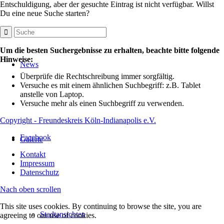
Entschuldigung, aber der gesuchte Eintrag ist nicht verfügbar. Willst
Du eine neue Suche starten?
Um die besten Suchergebnisse zu erhalten, beachte bitte folgende
Hinweise:
News
Überprüfe die Rechtschreibung immer sorgfältig.
Versuche es mit einem ähnlichen Suchbegriff: z.B. Tablet
anstelle von Laptop.
Versuche mehr als einen Suchbegriff zu verwenden.
Copyright - Freundeskreis Köln-Indianapolis e.V.
Facebook
Galerie
Kontakt
Impressum
Datenschutz
Nach oben scrollen
This site uses cookies. By continuing to browse the site, you are
Stadtansichten
agreeing to our use of cookies.