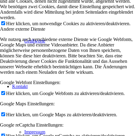
und alle Cookies, denen nicht zugestimmt wurde, abgelehnt werden.
Wir benötigen zwei Cookies, damit diese Einstellung gespeichert wird.
Andernfalls wird diese Mitteilung bei jedem Seitenladen eingeblendet
werden.
Hier klicken, um notwendige Cookies zu aktivieren/deaktivieren.
Andere externe Dienste
Wir nutzen auch verschiedene externe Dienste wie Google Webfonts,
Grußworte
Google Maps und externe Videoanbieter. Da diese Anbieter
möglicherweise personenbezogene Daten von Ihnen speichern,
können Sie diese hier deaktivieren. Bitte beachten Sie, dass eine
Deaktivierung dieser Cookies die Funktionalität und das Aussehen
unserer Webseite erheblich beeinträchtigen kann. Die Änderungen
werden nach einem Neuladen der Seite wirksam.
Google Webfont Einstellungen:
Kontakt
Hier klicken, um Google Webfonts zu aktivieren/deaktivieren.
Google Maps Einstellungen:
Hier klicken, um Google Maps zu aktivieren/deaktivieren.
Google reCaptcha Einstellungen:
Impressum
Hier klicken, um Google reCaptcha zu aktivieren/deaktivieren.