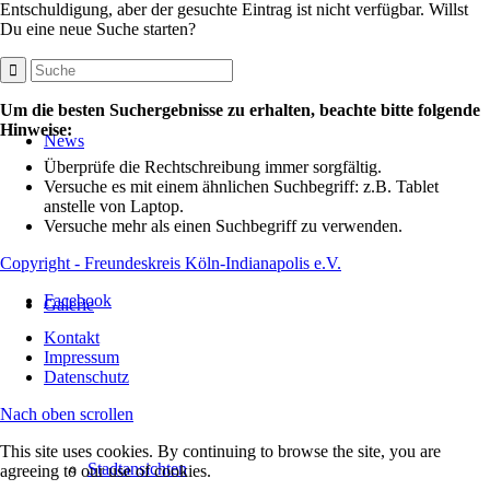
Entschuldigung, aber der gesuchte Eintrag ist nicht verfügbar. Willst
Du eine neue Suche starten?
Um die besten Suchergebnisse zu erhalten, beachte bitte folgende
Hinweise:
News
Überprüfe die Rechtschreibung immer sorgfältig.
Versuche es mit einem ähnlichen Suchbegriff: z.B. Tablet
anstelle von Laptop.
Versuche mehr als einen Suchbegriff zu verwenden.
Copyright - Freundeskreis Köln-Indianapolis e.V.
Facebook
Galerie
Kontakt
Impressum
Datenschutz
Nach oben scrollen
This site uses cookies. By continuing to browse the site, you are
Stadtansichten
agreeing to our use of cookies.