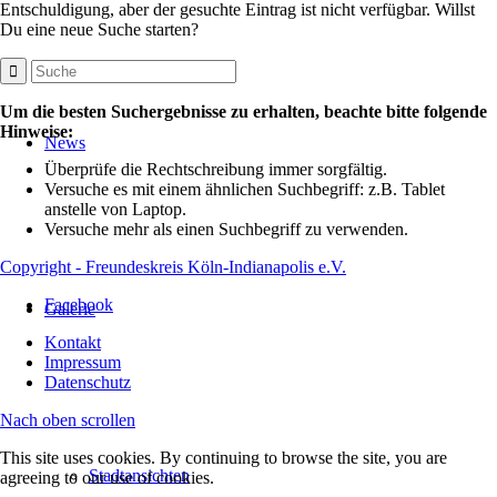
Entschuldigung, aber der gesuchte Eintrag ist nicht verfügbar. Willst
Du eine neue Suche starten?
Um die besten Suchergebnisse zu erhalten, beachte bitte folgende
Hinweise:
News
Überprüfe die Rechtschreibung immer sorgfältig.
Versuche es mit einem ähnlichen Suchbegriff: z.B. Tablet
anstelle von Laptop.
Versuche mehr als einen Suchbegriff zu verwenden.
Copyright - Freundeskreis Köln-Indianapolis e.V.
Facebook
Galerie
Kontakt
Impressum
Datenschutz
Nach oben scrollen
This site uses cookies. By continuing to browse the site, you are
Stadtansichten
agreeing to our use of cookies.