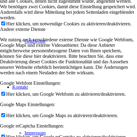
und alle Cookies, denen nicht zugestimmt wurde, abgelehnt werden.
Wir benötigen zwei Cookies, damit diese Einstellung gespeichert wird.
Andernfalls wird diese Mitteilung bei jedem Seitenladen eingeblendet
werden.
Hier klicken, um notwendige Cookies zu aktivieren/deaktivieren.
Andere externe Dienste
Wir nutzen auch verschiedene externe Dienste wie Google Webfonts,
Grußworte
Google Maps und externe Videoanbieter. Da diese Anbieter
möglicherweise personenbezogene Daten von Ihnen speichern,
können Sie diese hier deaktivieren. Bitte beachten Sie, dass eine
Deaktivierung dieser Cookies die Funktionalität und das Aussehen
unserer Webseite erheblich beeinträchtigen kann. Die Änderungen
werden nach einem Neuladen der Seite wirksam.
Google Webfont Einstellungen:
Kontakt
Hier klicken, um Google Webfonts zu aktivieren/deaktivieren.
Google Maps Einstellungen:
Hier klicken, um Google Maps zu aktivieren/deaktivieren.
Google reCaptcha Einstellungen:
Impressum
Hier klicken, um Google reCaptcha zu aktivieren/deaktivieren.