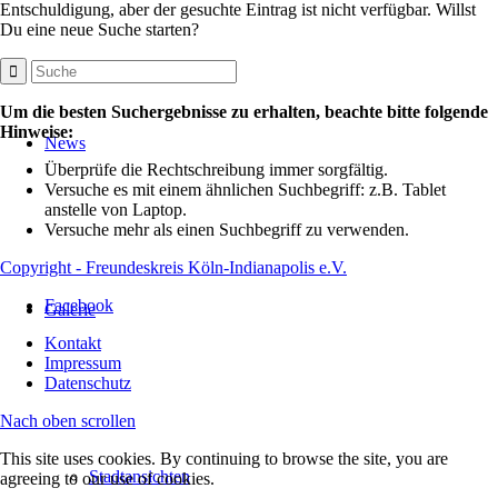
Entschuldigung, aber der gesuchte Eintrag ist nicht verfügbar. Willst
Du eine neue Suche starten?
Um die besten Suchergebnisse zu erhalten, beachte bitte folgende
Hinweise:
News
Überprüfe die Rechtschreibung immer sorgfältig.
Versuche es mit einem ähnlichen Suchbegriff: z.B. Tablet
anstelle von Laptop.
Versuche mehr als einen Suchbegriff zu verwenden.
Copyright - Freundeskreis Köln-Indianapolis e.V.
Facebook
Galerie
Kontakt
Impressum
Datenschutz
Nach oben scrollen
This site uses cookies. By continuing to browse the site, you are
Stadtansichten
agreeing to our use of cookies.