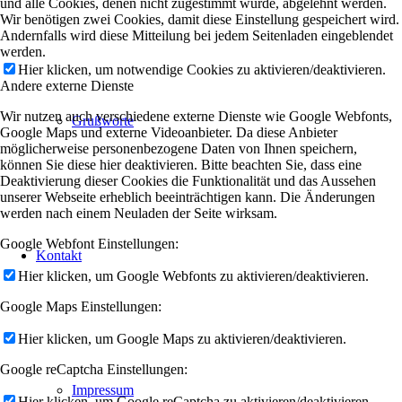
und alle Cookies, denen nicht zugestimmt wurde, abgelehnt werden.
Wir benötigen zwei Cookies, damit diese Einstellung gespeichert wird.
Andernfalls wird diese Mitteilung bei jedem Seitenladen eingeblendet
werden.
Hier klicken, um notwendige Cookies zu aktivieren/deaktivieren.
Andere externe Dienste
Wir nutzen auch verschiedene externe Dienste wie Google Webfonts,
Grußworte
Google Maps und externe Videoanbieter. Da diese Anbieter
möglicherweise personenbezogene Daten von Ihnen speichern,
können Sie diese hier deaktivieren. Bitte beachten Sie, dass eine
Deaktivierung dieser Cookies die Funktionalität und das Aussehen
unserer Webseite erheblich beeinträchtigen kann. Die Änderungen
werden nach einem Neuladen der Seite wirksam.
Google Webfont Einstellungen:
Kontakt
Hier klicken, um Google Webfonts zu aktivieren/deaktivieren.
Google Maps Einstellungen:
Hier klicken, um Google Maps zu aktivieren/deaktivieren.
Google reCaptcha Einstellungen:
Impressum
Hier klicken, um Google reCaptcha zu aktivieren/deaktivieren.