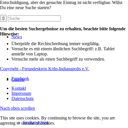
Entschuldigung, aber der gesuchte Eintrag ist nicht verfügbar. Willst
Du eine neue Suche starten?
Um die besten Suchergebnisse zu erhalten, beachte bitte folgende
Hinweise:
News
Überprüfe die Rechtschreibung immer sorgfältig.
Versuche es mit einem ähnlichen Suchbegriff: z.B. Tablet
anstelle von Laptop.
Versuche mehr als einen Suchbegriff zu verwenden.
Copyright - Freundeskreis Köln-Indianapolis e.V.
Facebook
Galerie
Kontakt
Impressum
Datenschutz
Nach oben scrollen
This site uses cookies. By continuing to browse the site, you are
Stadtansichten
agreeing to our use of cookies.