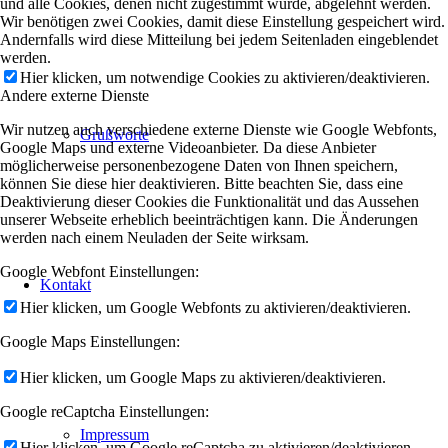
und alle Cookies, denen nicht zugestimmt wurde, abgelehnt werden.
Wir benötigen zwei Cookies, damit diese Einstellung gespeichert wird.
Andernfalls wird diese Mitteilung bei jedem Seitenladen eingeblendet
werden.
Hier klicken, um notwendige Cookies zu aktivieren/deaktivieren.
Andere externe Dienste
Wir nutzen auch verschiedene externe Dienste wie Google Webfonts,
Grußworte
Google Maps und externe Videoanbieter. Da diese Anbieter
möglicherweise personenbezogene Daten von Ihnen speichern,
können Sie diese hier deaktivieren. Bitte beachten Sie, dass eine
Deaktivierung dieser Cookies die Funktionalität und das Aussehen
unserer Webseite erheblich beeinträchtigen kann. Die Änderungen
werden nach einem Neuladen der Seite wirksam.
Google Webfont Einstellungen:
Kontakt
Hier klicken, um Google Webfonts zu aktivieren/deaktivieren.
Google Maps Einstellungen:
Hier klicken, um Google Maps zu aktivieren/deaktivieren.
Google reCaptcha Einstellungen:
Impressum
Hier klicken, um Google reCaptcha zu aktivieren/deaktivieren.