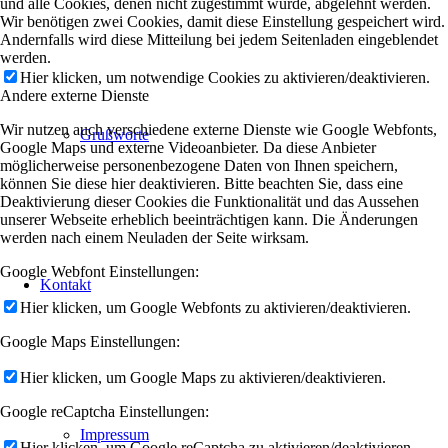
und alle Cookies, denen nicht zugestimmt wurde, abgelehnt werden.
Wir benötigen zwei Cookies, damit diese Einstellung gespeichert wird.
Andernfalls wird diese Mitteilung bei jedem Seitenladen eingeblendet
werden.
Hier klicken, um notwendige Cookies zu aktivieren/deaktivieren.
Andere externe Dienste
Wir nutzen auch verschiedene externe Dienste wie Google Webfonts,
Grußworte
Google Maps und externe Videoanbieter. Da diese Anbieter
möglicherweise personenbezogene Daten von Ihnen speichern,
können Sie diese hier deaktivieren. Bitte beachten Sie, dass eine
Deaktivierung dieser Cookies die Funktionalität und das Aussehen
unserer Webseite erheblich beeinträchtigen kann. Die Änderungen
werden nach einem Neuladen der Seite wirksam.
Google Webfont Einstellungen:
Kontakt
Hier klicken, um Google Webfonts zu aktivieren/deaktivieren.
Google Maps Einstellungen:
Hier klicken, um Google Maps zu aktivieren/deaktivieren.
Google reCaptcha Einstellungen:
Impressum
Hier klicken, um Google reCaptcha zu aktivieren/deaktivieren.