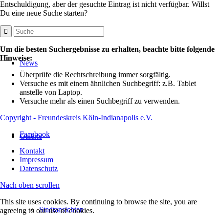
Entschuldigung, aber der gesuchte Eintrag ist nicht verfügbar. Willst
Du eine neue Suche starten?
Um die besten Suchergebnisse zu erhalten, beachte bitte folgende
Hinweise:
News
Überprüfe die Rechtschreibung immer sorgfältig.
Versuche es mit einem ähnlichen Suchbegriff: z.B. Tablet
anstelle von Laptop.
Versuche mehr als einen Suchbegriff zu verwenden.
Copyright - Freundeskreis Köln-Indianapolis e.V.
Facebook
Galerie
Kontakt
Impressum
Datenschutz
Nach oben scrollen
This site uses cookies. By continuing to browse the site, you are
Stadtansichten
agreeing to our use of cookies.