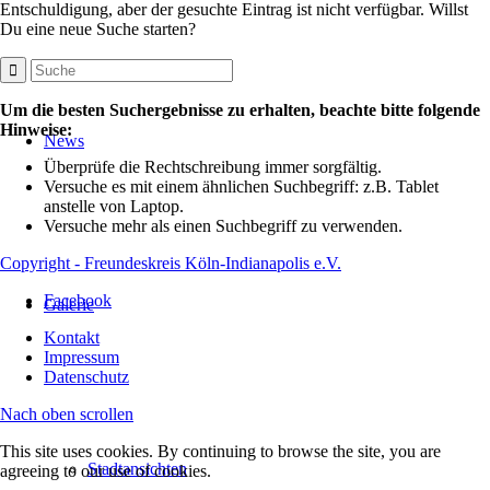
Entschuldigung, aber der gesuchte Eintrag ist nicht verfügbar. Willst
Du eine neue Suche starten?
Um die besten Suchergebnisse zu erhalten, beachte bitte folgende
Hinweise:
News
Überprüfe die Rechtschreibung immer sorgfältig.
Versuche es mit einem ähnlichen Suchbegriff: z.B. Tablet
anstelle von Laptop.
Versuche mehr als einen Suchbegriff zu verwenden.
Copyright - Freundeskreis Köln-Indianapolis e.V.
Facebook
Galerie
Kontakt
Impressum
Datenschutz
Nach oben scrollen
This site uses cookies. By continuing to browse the site, you are
Stadtansichten
agreeing to our use of cookies.