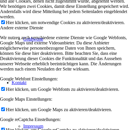
und alle Cookies, denen nicht zugestimmt wurde, abgelehnt werden.
Wir benötigen zwei Cookies, damit diese Einstellung gespeichert wird.
Andernfalls wird diese Mitteilung bei jedem Seitenladen eingeblendet
werden.
Hier klicken, um notwendige Cookies zu aktivieren/deaktivieren.
Andere externe Dienste
Wir nutzen auch verschiedene externe Dienste wie Google Webfonts,
Grußworte
Google Maps und externe Videoanbieter. Da diese Anbieter
möglicherweise personenbezogene Daten von Ihnen speichern,
können Sie diese hier deaktivieren. Bitte beachten Sie, dass eine
Deaktivierung dieser Cookies die Funktionalität und das Aussehen
unserer Webseite erheblich beeinträchtigen kann. Die Änderungen
werden nach einem Neuladen der Seite wirksam.
Google Webfont Einstellungen:
Kontakt
Hier klicken, um Google Webfonts zu aktivieren/deaktivieren.
Google Maps Einstellungen:
Hier klicken, um Google Maps zu aktivieren/deaktivieren.
Google reCaptcha Einstellungen:
Impressum
Hier klicken, um Google reCaptcha zu aktivieren/deaktivieren.