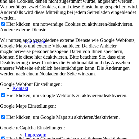
und alle Cookies, denen nicht zugestimmt wurde, abgelehnt werden.
Wir benötigen zwei Cookies, damit diese Einstellung gespeichert wird.
Andernfalls wird diese Mitteilung bei jedem Seitenladen eingeblendet
werden.
Hier klicken, um notwendige Cookies zu aktivieren/deaktivieren.
Andere externe Dienste
Wir nutzen auch verschiedene externe Dienste wie Google Webfonts,
Grußworte
Google Maps und externe Videoanbieter. Da diese Anbieter
möglicherweise personenbezogene Daten von Ihnen speichern,
können Sie diese hier deaktivieren. Bitte beachten Sie, dass eine
Deaktivierung dieser Cookies die Funktionalität und das Aussehen
unserer Webseite erheblich beeinträchtigen kann. Die Änderungen
werden nach einem Neuladen der Seite wirksam.
Google Webfont Einstellungen:
Kontakt
Hier klicken, um Google Webfonts zu aktivieren/deaktivieren.
Google Maps Einstellungen:
Hier klicken, um Google Maps zu aktivieren/deaktivieren.
Google reCaptcha Einstellungen:
Impressum
Hier klicken, um Google reCaptcha zu aktivieren/deaktivieren.