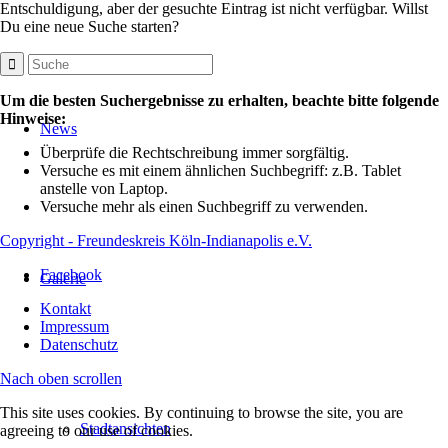
Entschuldigung, aber der gesuchte Eintrag ist nicht verfügbar. Willst
Du eine neue Suche starten?
Um die besten Suchergebnisse zu erhalten, beachte bitte folgende
Hinweise:
News
Überprüfe die Rechtschreibung immer sorgfältig.
Versuche es mit einem ähnlichen Suchbegriff: z.B. Tablet
anstelle von Laptop.
Versuche mehr als einen Suchbegriff zu verwenden.
Copyright - Freundeskreis Köln-Indianapolis e.V.
Facebook
Galerie
Kontakt
Impressum
Datenschutz
Nach oben scrollen
This site uses cookies. By continuing to browse the site, you are
Stadtansichten
agreeing to our use of cookies.