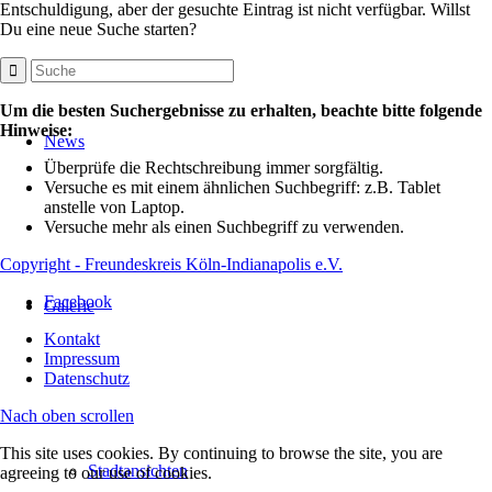
Entschuldigung, aber der gesuchte Eintrag ist nicht verfügbar. Willst
Du eine neue Suche starten?
Um die besten Suchergebnisse zu erhalten, beachte bitte folgende
Hinweise:
News
Überprüfe die Rechtschreibung immer sorgfältig.
Versuche es mit einem ähnlichen Suchbegriff: z.B. Tablet
anstelle von Laptop.
Versuche mehr als einen Suchbegriff zu verwenden.
Copyright - Freundeskreis Köln-Indianapolis e.V.
Facebook
Galerie
Kontakt
Impressum
Datenschutz
Nach oben scrollen
This site uses cookies. By continuing to browse the site, you are
Stadtansichten
agreeing to our use of cookies.