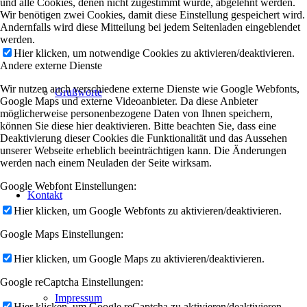
und alle Cookies, denen nicht zugestimmt wurde, abgelehnt werden.
Wir benötigen zwei Cookies, damit diese Einstellung gespeichert wird.
Andernfalls wird diese Mitteilung bei jedem Seitenladen eingeblendet
werden.
Hier klicken, um notwendige Cookies zu aktivieren/deaktivieren.
Andere externe Dienste
Wir nutzen auch verschiedene externe Dienste wie Google Webfonts,
Grußworte
Google Maps und externe Videoanbieter. Da diese Anbieter
möglicherweise personenbezogene Daten von Ihnen speichern,
können Sie diese hier deaktivieren. Bitte beachten Sie, dass eine
Deaktivierung dieser Cookies die Funktionalität und das Aussehen
unserer Webseite erheblich beeinträchtigen kann. Die Änderungen
werden nach einem Neuladen der Seite wirksam.
Google Webfont Einstellungen:
Kontakt
Hier klicken, um Google Webfonts zu aktivieren/deaktivieren.
Google Maps Einstellungen:
Hier klicken, um Google Maps zu aktivieren/deaktivieren.
Google reCaptcha Einstellungen:
Impressum
Hier klicken, um Google reCaptcha zu aktivieren/deaktivieren.