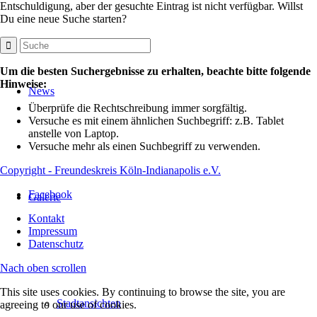
Entschuldigung, aber der gesuchte Eintrag ist nicht verfügbar. Willst
Du eine neue Suche starten?
Um die besten Suchergebnisse zu erhalten, beachte bitte folgende
Hinweise:
News
Überprüfe die Rechtschreibung immer sorgfältig.
Versuche es mit einem ähnlichen Suchbegriff: z.B. Tablet
anstelle von Laptop.
Versuche mehr als einen Suchbegriff zu verwenden.
Copyright - Freundeskreis Köln-Indianapolis e.V.
Facebook
Galerie
Kontakt
Impressum
Datenschutz
Nach oben scrollen
This site uses cookies. By continuing to browse the site, you are
Stadtansichten
agreeing to our use of cookies.