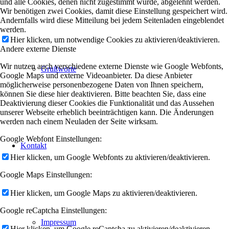
und alle Cookies, denen nicht zugestimmt wurde, abgelehnt werden.
Wir benötigen zwei Cookies, damit diese Einstellung gespeichert wird.
Andernfalls wird diese Mitteilung bei jedem Seitenladen eingeblendet
werden.
Hier klicken, um notwendige Cookies zu aktivieren/deaktivieren.
Andere externe Dienste
Wir nutzen auch verschiedene externe Dienste wie Google Webfonts,
Grußworte
Google Maps und externe Videoanbieter. Da diese Anbieter
möglicherweise personenbezogene Daten von Ihnen speichern,
können Sie diese hier deaktivieren. Bitte beachten Sie, dass eine
Deaktivierung dieser Cookies die Funktionalität und das Aussehen
unserer Webseite erheblich beeinträchtigen kann. Die Änderungen
werden nach einem Neuladen der Seite wirksam.
Google Webfont Einstellungen:
Kontakt
Hier klicken, um Google Webfonts zu aktivieren/deaktivieren.
Google Maps Einstellungen:
Hier klicken, um Google Maps zu aktivieren/deaktivieren.
Google reCaptcha Einstellungen:
Impressum
Hier klicken, um Google reCaptcha zu aktivieren/deaktivieren.