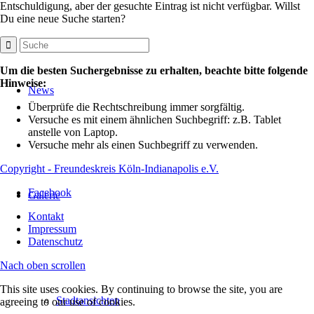
Entschuldigung, aber der gesuchte Eintrag ist nicht verfügbar. Willst
Du eine neue Suche starten?
Um die besten Suchergebnisse zu erhalten, beachte bitte folgende
Hinweise:
News
Überprüfe die Rechtschreibung immer sorgfältig.
Versuche es mit einem ähnlichen Suchbegriff: z.B. Tablet
anstelle von Laptop.
Versuche mehr als einen Suchbegriff zu verwenden.
Copyright - Freundeskreis Köln-Indianapolis e.V.
Facebook
Galerie
Kontakt
Impressum
Datenschutz
Nach oben scrollen
This site uses cookies. By continuing to browse the site, you are
Stadtansichten
agreeing to our use of cookies.