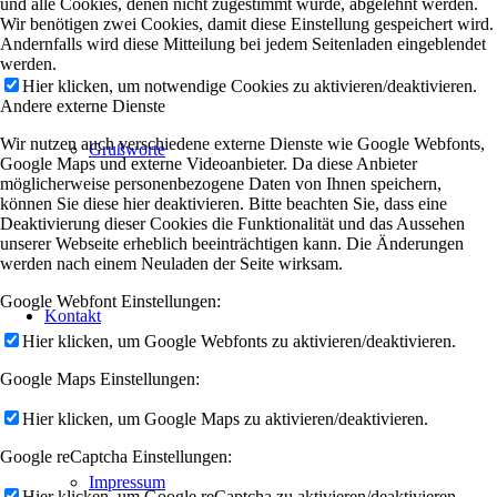
und alle Cookies, denen nicht zugestimmt wurde, abgelehnt werden.
Wir benötigen zwei Cookies, damit diese Einstellung gespeichert wird.
Andernfalls wird diese Mitteilung bei jedem Seitenladen eingeblendet
werden.
Hier klicken, um notwendige Cookies zu aktivieren/deaktivieren.
Andere externe Dienste
Wir nutzen auch verschiedene externe Dienste wie Google Webfonts,
Grußworte
Google Maps und externe Videoanbieter. Da diese Anbieter
möglicherweise personenbezogene Daten von Ihnen speichern,
können Sie diese hier deaktivieren. Bitte beachten Sie, dass eine
Deaktivierung dieser Cookies die Funktionalität und das Aussehen
unserer Webseite erheblich beeinträchtigen kann. Die Änderungen
werden nach einem Neuladen der Seite wirksam.
Google Webfont Einstellungen:
Kontakt
Hier klicken, um Google Webfonts zu aktivieren/deaktivieren.
Google Maps Einstellungen:
Hier klicken, um Google Maps zu aktivieren/deaktivieren.
Google reCaptcha Einstellungen:
Impressum
Hier klicken, um Google reCaptcha zu aktivieren/deaktivieren.