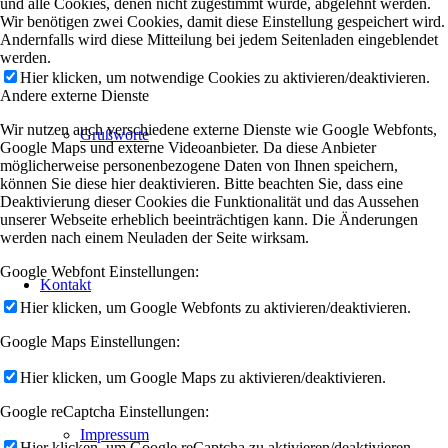
und alle Cookies, denen nicht zugestimmt wurde, abgelehnt werden.
Wir benötigen zwei Cookies, damit diese Einstellung gespeichert wird.
Andernfalls wird diese Mitteilung bei jedem Seitenladen eingeblendet
werden.
Hier klicken, um notwendige Cookies zu aktivieren/deaktivieren.
Andere externe Dienste
Wir nutzen auch verschiedene externe Dienste wie Google Webfonts,
Grußworte
Google Maps und externe Videoanbieter. Da diese Anbieter
möglicherweise personenbezogene Daten von Ihnen speichern,
können Sie diese hier deaktivieren. Bitte beachten Sie, dass eine
Deaktivierung dieser Cookies die Funktionalität und das Aussehen
unserer Webseite erheblich beeinträchtigen kann. Die Änderungen
werden nach einem Neuladen der Seite wirksam.
Google Webfont Einstellungen:
Kontakt
Hier klicken, um Google Webfonts zu aktivieren/deaktivieren.
Google Maps Einstellungen:
Hier klicken, um Google Maps zu aktivieren/deaktivieren.
Google reCaptcha Einstellungen:
Impressum
Hier klicken, um Google reCaptcha zu aktivieren/deaktivieren.