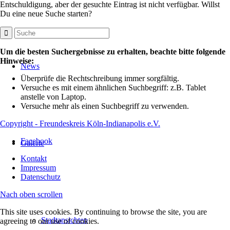
Entschuldigung, aber der gesuchte Eintrag ist nicht verfügbar. Willst
Du eine neue Suche starten?
Um die besten Suchergebnisse zu erhalten, beachte bitte folgende
Hinweise:
News
Überprüfe die Rechtschreibung immer sorgfältig.
Versuche es mit einem ähnlichen Suchbegriff: z.B. Tablet
anstelle von Laptop.
Versuche mehr als einen Suchbegriff zu verwenden.
Copyright - Freundeskreis Köln-Indianapolis e.V.
Facebook
Galerie
Kontakt
Impressum
Datenschutz
Nach oben scrollen
This site uses cookies. By continuing to browse the site, you are
Stadtansichten
agreeing to our use of cookies.