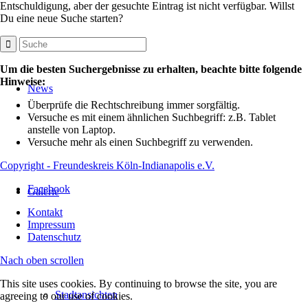
Entschuldigung, aber der gesuchte Eintrag ist nicht verfügbar. Willst
Du eine neue Suche starten?
Um die besten Suchergebnisse zu erhalten, beachte bitte folgende
Hinweise:
News
Überprüfe die Rechtschreibung immer sorgfältig.
Versuche es mit einem ähnlichen Suchbegriff: z.B. Tablet
anstelle von Laptop.
Versuche mehr als einen Suchbegriff zu verwenden.
Copyright - Freundeskreis Köln-Indianapolis e.V.
Facebook
Galerie
Kontakt
Impressum
Datenschutz
Nach oben scrollen
This site uses cookies. By continuing to browse the site, you are
Stadtansichten
agreeing to our use of cookies.