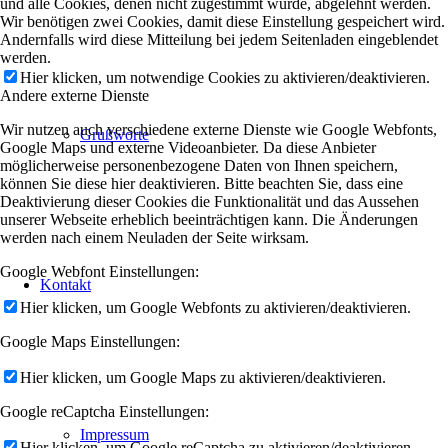
und alle Cookies, denen nicht zugestimmt wurde, abgelehnt werden.
Wir benötigen zwei Cookies, damit diese Einstellung gespeichert wird.
Andernfalls wird diese Mitteilung bei jedem Seitenladen eingeblendet
werden.
Hier klicken, um notwendige Cookies zu aktivieren/deaktivieren.
Andere externe Dienste
Wir nutzen auch verschiedene externe Dienste wie Google Webfonts,
Grußworte
Google Maps und externe Videoanbieter. Da diese Anbieter
möglicherweise personenbezogene Daten von Ihnen speichern,
können Sie diese hier deaktivieren. Bitte beachten Sie, dass eine
Deaktivierung dieser Cookies die Funktionalität und das Aussehen
unserer Webseite erheblich beeinträchtigen kann. Die Änderungen
werden nach einem Neuladen der Seite wirksam.
Google Webfont Einstellungen:
Kontakt
Hier klicken, um Google Webfonts zu aktivieren/deaktivieren.
Google Maps Einstellungen:
Hier klicken, um Google Maps zu aktivieren/deaktivieren.
Google reCaptcha Einstellungen:
Impressum
Hier klicken, um Google reCaptcha zu aktivieren/deaktivieren.