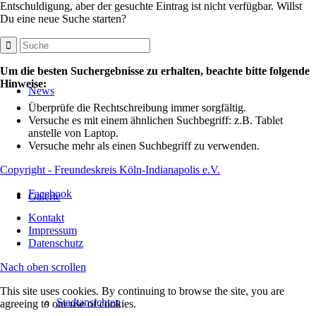
Entschuldigung, aber der gesuchte Eintrag ist nicht verfügbar. Willst
Du eine neue Suche starten?
Um die besten Suchergebnisse zu erhalten, beachte bitte folgende
Hinweise:
News
Überprüfe die Rechtschreibung immer sorgfältig.
Versuche es mit einem ähnlichen Suchbegriff: z.B. Tablet
anstelle von Laptop.
Versuche mehr als einen Suchbegriff zu verwenden.
Copyright - Freundeskreis Köln-Indianapolis e.V.
Facebook
Galerie
Kontakt
Impressum
Datenschutz
Nach oben scrollen
This site uses cookies. By continuing to browse the site, you are
Stadtansichten
agreeing to our use of cookies.