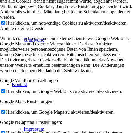
und alle Cookies, denen nicht zugestimmt wurde, abgelehnt werden.
Wir benötigen zwei Cookies, damit diese Einstellung gespeichert wird.
Andernfalls wird diese Mitteilung bei jedem Seitenladen eingeblendet
werden.
Hier klicken, um notwendige Cookies zu aktivieren/deaktivieren.
Andere externe Dienste
Wir nutzen auch verschiedene externe Dienste wie Google Webfonts,
Grußworte
Google Maps und externe Videoanbieter. Da diese Anbieter
möglicherweise personenbezogene Daten von Ihnen speichern,
können Sie diese hier deaktivieren. Bitte beachten Sie, dass eine
Deaktivierung dieser Cookies die Funktionalität und das Aussehen
unserer Webseite erheblich beeinträchtigen kann. Die Änderungen
werden nach einem Neuladen der Seite wirksam.
Google Webfont Einstellungen:
Kontakt
Hier klicken, um Google Webfonts zu aktivieren/deaktivieren.
Google Maps Einstellungen:
Hier klicken, um Google Maps zu aktivieren/deaktivieren.
Google reCaptcha Einstellungen:
Impressum
Hier klicken, um Google reCaptcha zu aktivieren/deaktivieren.