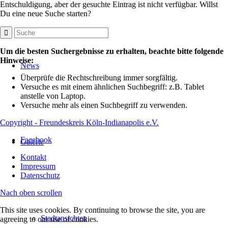
Entschuldigung, aber der gesuchte Eintrag ist nicht verfügbar. Willst
Du eine neue Suche starten?
Um die besten Suchergebnisse zu erhalten, beachte bitte folgende
Hinweise:
News
Überprüfe die Rechtschreibung immer sorgfältig.
Versuche es mit einem ähnlichen Suchbegriff: z.B. Tablet
anstelle von Laptop.
Versuche mehr als einen Suchbegriff zu verwenden.
Copyright - Freundeskreis Köln-Indianapolis e.V.
Facebook
Galerie
Kontakt
Impressum
Datenschutz
Nach oben scrollen
This site uses cookies. By continuing to browse the site, you are
Stadtansichten
agreeing to our use of cookies.