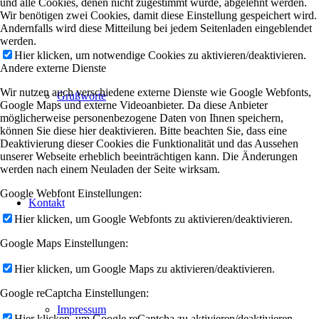
und alle Cookies, denen nicht zugestimmt wurde, abgelehnt werden.
Wir benötigen zwei Cookies, damit diese Einstellung gespeichert wird.
Andernfalls wird diese Mitteilung bei jedem Seitenladen eingeblendet
werden.
Hier klicken, um notwendige Cookies zu aktivieren/deaktivieren.
Andere externe Dienste
Wir nutzen auch verschiedene externe Dienste wie Google Webfonts,
Grußworte
Google Maps und externe Videoanbieter. Da diese Anbieter
möglicherweise personenbezogene Daten von Ihnen speichern,
können Sie diese hier deaktivieren. Bitte beachten Sie, dass eine
Deaktivierung dieser Cookies die Funktionalität und das Aussehen
unserer Webseite erheblich beeinträchtigen kann. Die Änderungen
werden nach einem Neuladen der Seite wirksam.
Google Webfont Einstellungen:
Kontakt
Hier klicken, um Google Webfonts zu aktivieren/deaktivieren.
Google Maps Einstellungen:
Hier klicken, um Google Maps zu aktivieren/deaktivieren.
Google reCaptcha Einstellungen:
Impressum
Hier klicken, um Google reCaptcha zu aktivieren/deaktivieren.