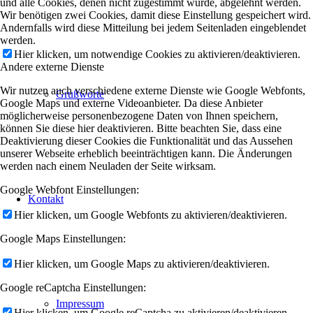
und alle Cookies, denen nicht zugestimmt wurde, abgelehnt werden.
Wir benötigen zwei Cookies, damit diese Einstellung gespeichert wird.
Andernfalls wird diese Mitteilung bei jedem Seitenladen eingeblendet
werden.
Hier klicken, um notwendige Cookies zu aktivieren/deaktivieren.
Andere externe Dienste
Wir nutzen auch verschiedene externe Dienste wie Google Webfonts,
Grußworte
Google Maps und externe Videoanbieter. Da diese Anbieter
möglicherweise personenbezogene Daten von Ihnen speichern,
können Sie diese hier deaktivieren. Bitte beachten Sie, dass eine
Deaktivierung dieser Cookies die Funktionalität und das Aussehen
unserer Webseite erheblich beeinträchtigen kann. Die Änderungen
werden nach einem Neuladen der Seite wirksam.
Google Webfont Einstellungen:
Kontakt
Hier klicken, um Google Webfonts zu aktivieren/deaktivieren.
Google Maps Einstellungen:
Hier klicken, um Google Maps zu aktivieren/deaktivieren.
Google reCaptcha Einstellungen:
Impressum
Hier klicken, um Google reCaptcha zu aktivieren/deaktivieren.