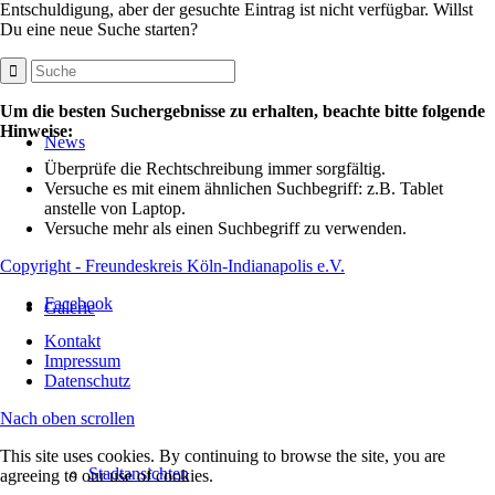
Entschuldigung, aber der gesuchte Eintrag ist nicht verfügbar. Willst
Du eine neue Suche starten?
Um die besten Suchergebnisse zu erhalten, beachte bitte folgende
Hinweise:
News
Überprüfe die Rechtschreibung immer sorgfältig.
Versuche es mit einem ähnlichen Suchbegriff: z.B. Tablet
anstelle von Laptop.
Versuche mehr als einen Suchbegriff zu verwenden.
Copyright - Freundeskreis Köln-Indianapolis e.V.
Facebook
Galerie
Kontakt
Impressum
Datenschutz
Nach oben scrollen
This site uses cookies. By continuing to browse the site, you are
Stadtansichten
agreeing to our use of cookies.