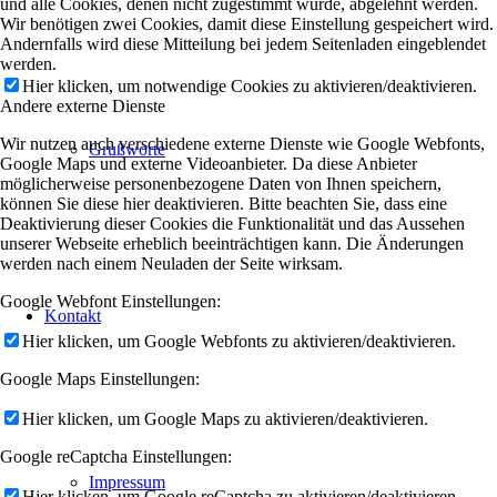
und alle Cookies, denen nicht zugestimmt wurde, abgelehnt werden.
Wir benötigen zwei Cookies, damit diese Einstellung gespeichert wird.
Andernfalls wird diese Mitteilung bei jedem Seitenladen eingeblendet
werden.
Hier klicken, um notwendige Cookies zu aktivieren/deaktivieren.
Andere externe Dienste
Wir nutzen auch verschiedene externe Dienste wie Google Webfonts,
Grußworte
Google Maps und externe Videoanbieter. Da diese Anbieter
möglicherweise personenbezogene Daten von Ihnen speichern,
können Sie diese hier deaktivieren. Bitte beachten Sie, dass eine
Deaktivierung dieser Cookies die Funktionalität und das Aussehen
unserer Webseite erheblich beeinträchtigen kann. Die Änderungen
werden nach einem Neuladen der Seite wirksam.
Google Webfont Einstellungen:
Kontakt
Hier klicken, um Google Webfonts zu aktivieren/deaktivieren.
Google Maps Einstellungen:
Hier klicken, um Google Maps zu aktivieren/deaktivieren.
Google reCaptcha Einstellungen:
Impressum
Hier klicken, um Google reCaptcha zu aktivieren/deaktivieren.