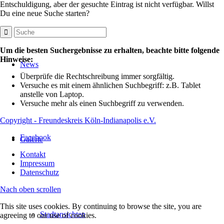
Entschuldigung, aber der gesuchte Eintrag ist nicht verfügbar. Willst
Du eine neue Suche starten?
Um die besten Suchergebnisse zu erhalten, beachte bitte folgende
Hinweise:
News
Überprüfe die Rechtschreibung immer sorgfältig.
Versuche es mit einem ähnlichen Suchbegriff: z.B. Tablet
anstelle von Laptop.
Versuche mehr als einen Suchbegriff zu verwenden.
Copyright - Freundeskreis Köln-Indianapolis e.V.
Facebook
Galerie
Kontakt
Impressum
Datenschutz
Nach oben scrollen
This site uses cookies. By continuing to browse the site, you are
Stadtansichten
agreeing to our use of cookies.