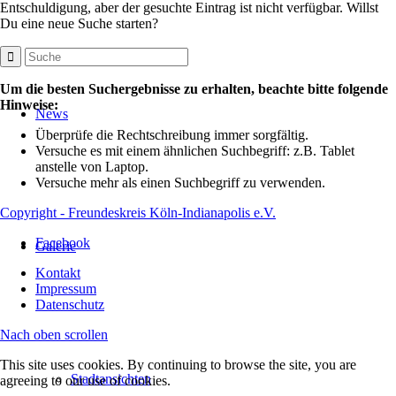
Entschuldigung, aber der gesuchte Eintrag ist nicht verfügbar. Willst
Du eine neue Suche starten?
Um die besten Suchergebnisse zu erhalten, beachte bitte folgende
Hinweise:
News
Überprüfe die Rechtschreibung immer sorgfältig.
Versuche es mit einem ähnlichen Suchbegriff: z.B. Tablet
anstelle von Laptop.
Versuche mehr als einen Suchbegriff zu verwenden.
Copyright - Freundeskreis Köln-Indianapolis e.V.
Facebook
Galerie
Kontakt
Impressum
Datenschutz
Nach oben scrollen
This site uses cookies. By continuing to browse the site, you are
Stadtansichten
agreeing to our use of cookies.