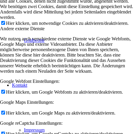
und alle Cookies, denen nicht zugestimmt wurde, abgelehnt werden.
Wir benötigen zwei Cookies, damit diese Einstellung gespeichert wird.
Andernfalls wird diese Mitteilung bei jedem Seitenladen eingeblendet
werden.
Hier klicken, um notwendige Cookies zu aktivieren/deaktivieren.
Andere externe Dienste
Wir nutzen auch verschiedene externe Dienste wie Google Webfonts,
Grußworte
Google Maps und externe Videoanbieter. Da diese Anbieter
möglicherweise personenbezogene Daten von Ihnen speichern,
können Sie diese hier deaktivieren. Bitte beachten Sie, dass eine
Deaktivierung dieser Cookies die Funktionalität und das Aussehen
unserer Webseite erheblich beeinträchtigen kann. Die Änderungen
werden nach einem Neuladen der Seite wirksam.
Google Webfont Einstellungen:
Kontakt
Hier klicken, um Google Webfonts zu aktivieren/deaktivieren.
Google Maps Einstellungen:
Hier klicken, um Google Maps zu aktivieren/deaktivieren.
Google reCaptcha Einstellungen:
Impressum
Hier klicken, um Google reCaptcha zu aktivieren/deaktivieren.