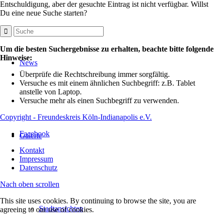
Entschuldigung, aber der gesuchte Eintrag ist nicht verfügbar. Willst
Du eine neue Suche starten?
Um die besten Suchergebnisse zu erhalten, beachte bitte folgende
Hinweise:
News
Überprüfe die Rechtschreibung immer sorgfältig.
Versuche es mit einem ähnlichen Suchbegriff: z.B. Tablet
anstelle von Laptop.
Versuche mehr als einen Suchbegriff zu verwenden.
Copyright - Freundeskreis Köln-Indianapolis e.V.
Facebook
Galerie
Kontakt
Impressum
Datenschutz
Nach oben scrollen
This site uses cookies. By continuing to browse the site, you are
Stadtansichten
agreeing to our use of cookies.