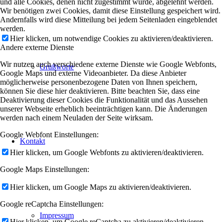
und alle Cookies, denen nicht zugestimmt wurde, abgelehnt werden.
Wir benötigen zwei Cookies, damit diese Einstellung gespeichert wird.
Andernfalls wird diese Mitteilung bei jedem Seitenladen eingeblendet
werden.
Hier klicken, um notwendige Cookies zu aktivieren/deaktivieren.
Andere externe Dienste
Wir nutzen auch verschiedene externe Dienste wie Google Webfonts,
Grußworte
Google Maps und externe Videoanbieter. Da diese Anbieter
möglicherweise personenbezogene Daten von Ihnen speichern,
können Sie diese hier deaktivieren. Bitte beachten Sie, dass eine
Deaktivierung dieser Cookies die Funktionalität und das Aussehen
unserer Webseite erheblich beeinträchtigen kann. Die Änderungen
werden nach einem Neuladen der Seite wirksam.
Google Webfont Einstellungen:
Kontakt
Hier klicken, um Google Webfonts zu aktivieren/deaktivieren.
Google Maps Einstellungen:
Hier klicken, um Google Maps zu aktivieren/deaktivieren.
Google reCaptcha Einstellungen:
Impressum
Hier klicken, um Google reCaptcha zu aktivieren/deaktivieren.