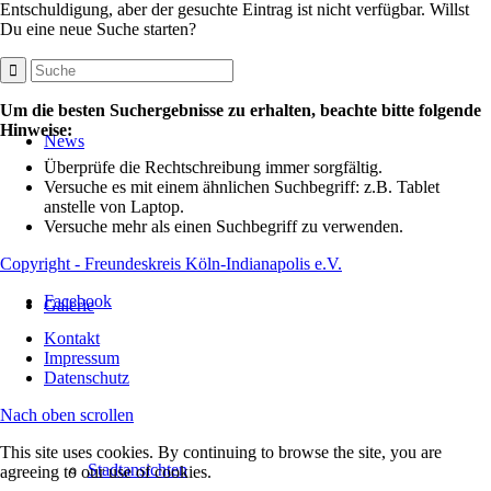
Entschuldigung, aber der gesuchte Eintrag ist nicht verfügbar. Willst
Du eine neue Suche starten?
Um die besten Suchergebnisse zu erhalten, beachte bitte folgende
Hinweise:
News
Überprüfe die Rechtschreibung immer sorgfältig.
Versuche es mit einem ähnlichen Suchbegriff: z.B. Tablet
anstelle von Laptop.
Versuche mehr als einen Suchbegriff zu verwenden.
Copyright - Freundeskreis Köln-Indianapolis e.V.
Facebook
Galerie
Kontakt
Impressum
Datenschutz
Nach oben scrollen
This site uses cookies. By continuing to browse the site, you are
Stadtansichten
agreeing to our use of cookies.