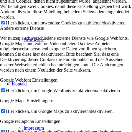
und alle Cookies, denen nicht zugestimmt wurde, abgelehnt werden.
Wir benötigen zwei Cookies, damit diese Einstellung gespeichert wird.
Andernfalls wird diese Mitteilung bei jedem Seitenladen eingeblendet
werden.
Hier klicken, um notwendige Cookies zu aktivieren/deaktivieren.
Andere externe Dienste
Wir nutzen auch verschiedene externe Dienste wie Google Webfonts,
Grußworte
Google Maps und externe Videoanbieter. Da diese Anbieter
möglicherweise personenbezogene Daten von Ihnen speichern,
können Sie diese hier deaktivieren. Bitte beachten Sie, dass eine
Deaktivierung dieser Cookies die Funktionalität und das Aussehen
unserer Webseite erheblich beeinträchtigen kann. Die Änderungen
werden nach einem Neuladen der Seite wirksam.
Google Webfont Einstellungen:
Kontakt
Hier klicken, um Google Webfonts zu aktivieren/deaktivieren.
Google Maps Einstellungen:
Hier klicken, um Google Maps zu aktivieren/deaktivieren.
Google reCaptcha Einstellungen:
Impressum
Hier klicken, um Google reCaptcha zu aktivieren/deaktivieren.