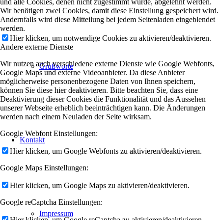
und alle Cookies, denen nicht zugestimmt wurde, abgelehnt werden.
Wir benötigen zwei Cookies, damit diese Einstellung gespeichert wird.
Andernfalls wird diese Mitteilung bei jedem Seitenladen eingeblendet
werden.
Hier klicken, um notwendige Cookies zu aktivieren/deaktivieren.
Andere externe Dienste
Wir nutzen auch verschiedene externe Dienste wie Google Webfonts,
Grußworte
Google Maps und externe Videoanbieter. Da diese Anbieter
möglicherweise personenbezogene Daten von Ihnen speichern,
können Sie diese hier deaktivieren. Bitte beachten Sie, dass eine
Deaktivierung dieser Cookies die Funktionalität und das Aussehen
unserer Webseite erheblich beeinträchtigen kann. Die Änderungen
werden nach einem Neuladen der Seite wirksam.
Google Webfont Einstellungen:
Kontakt
Hier klicken, um Google Webfonts zu aktivieren/deaktivieren.
Google Maps Einstellungen:
Hier klicken, um Google Maps zu aktivieren/deaktivieren.
Google reCaptcha Einstellungen:
Impressum
Hier klicken, um Google reCaptcha zu aktivieren/deaktivieren.