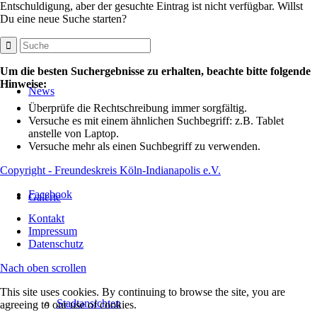
Entschuldigung, aber der gesuchte Eintrag ist nicht verfügbar. Willst
Du eine neue Suche starten?
Um die besten Suchergebnisse zu erhalten, beachte bitte folgende
Hinweise:
News
Überprüfe die Rechtschreibung immer sorgfältig.
Versuche es mit einem ähnlichen Suchbegriff: z.B. Tablet
anstelle von Laptop.
Versuche mehr als einen Suchbegriff zu verwenden.
Copyright - Freundeskreis Köln-Indianapolis e.V.
Facebook
Galerie
Kontakt
Impressum
Datenschutz
Nach oben scrollen
This site uses cookies. By continuing to browse the site, you are
Stadtansichten
agreeing to our use of cookies.