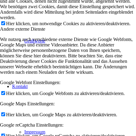
und alle Cookies, denen nicht zugestimmt wurde, abgelehnt werden.
Wir benötigen zwei Cookies, damit diese Einstellung gespeichert wird.
Andernfalls wird diese Mitteilung bei jedem Seitenladen eingeblendet
werden.
Hier klicken, um notwendige Cookies zu aktivieren/deaktivieren.
Andere externe Dienste
Wir nutzen auch verschiedene externe Dienste wie Google Webfonts,
Grußworte
Google Maps und externe Videoanbieter. Da diese Anbieter
möglicherweise personenbezogene Daten von Ihnen speichern,
können Sie diese hier deaktivieren. Bitte beachten Sie, dass eine
Deaktivierung dieser Cookies die Funktionalität und das Aussehen
unserer Webseite erheblich beeinträchtigen kann. Die Änderungen
werden nach einem Neuladen der Seite wirksam.
Google Webfont Einstellungen:
Kontakt
Hier klicken, um Google Webfonts zu aktivieren/deaktivieren.
Google Maps Einstellungen:
Hier klicken, um Google Maps zu aktivieren/deaktivieren.
Google reCaptcha Einstellungen:
Impressum
Hier klicken, um Google reCaptcha zu aktivieren/deaktivieren.