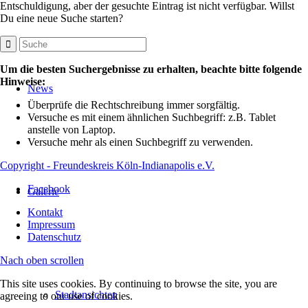
Entschuldigung, aber der gesuchte Eintrag ist nicht verfügbar. Willst
Du eine neue Suche starten?
Um die besten Suchergebnisse zu erhalten, beachte bitte folgende
Hinweise:
News
Überprüfe die Rechtschreibung immer sorgfältig.
Versuche es mit einem ähnlichen Suchbegriff: z.B. Tablet
anstelle von Laptop.
Versuche mehr als einen Suchbegriff zu verwenden.
Copyright - Freundeskreis Köln-Indianapolis e.V.
Facebook
Galerie
Kontakt
Impressum
Datenschutz
Nach oben scrollen
This site uses cookies. By continuing to browse the site, you are
Stadtansichten
agreeing to our use of cookies.