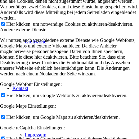
und alle Cookies, denen nicht zugestimmt wurde, abgelehnt werden.
Wir benötigen zwei Cookies, damit diese Einstellung gespeichert wird.
Andernfalls wird diese Mitteilung bei jedem Seitenladen eingeblendet
werden.
Hier klicken, um notwendige Cookies zu aktivieren/deaktivieren.
Andere externe Dienste
Wir nutzen auch verschiedene externe Dienste wie Google Webfonts,
Grußworte
Google Maps und externe Videoanbieter. Da diese Anbieter
möglicherweise personenbezogene Daten von Ihnen speichern,
können Sie diese hier deaktivieren. Bitte beachten Sie, dass eine
Deaktivierung dieser Cookies die Funktionalität und das Aussehen
unserer Webseite erheblich beeinträchtigen kann. Die Änderungen
werden nach einem Neuladen der Seite wirksam.
Google Webfont Einstellungen:
Kontakt
Hier klicken, um Google Webfonts zu aktivieren/deaktivieren.
Google Maps Einstellungen:
Hier klicken, um Google Maps zu aktivieren/deaktivieren.
Google reCaptcha Einstellungen:
Impressum
Hier klicken, um Google reCaptcha zu aktivieren/deaktivieren.