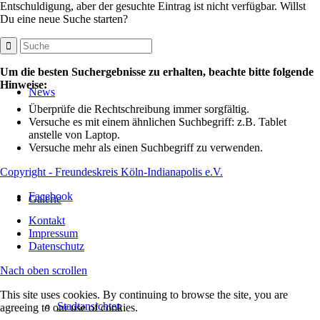
Entschuldigung, aber der gesuchte Eintrag ist nicht verfügbar. Willst
Du eine neue Suche starten?
Um die besten Suchergebnisse zu erhalten, beachte bitte folgende
Hinweise:
News
Überprüfe die Rechtschreibung immer sorgfältig.
Versuche es mit einem ähnlichen Suchbegriff: z.B. Tablet
anstelle von Laptop.
Versuche mehr als einen Suchbegriff zu verwenden.
Copyright - Freundeskreis Köln-Indianapolis e.V.
Facebook
Galerie
Kontakt
Impressum
Datenschutz
Nach oben scrollen
This site uses cookies. By continuing to browse the site, you are
Stadtansichten
agreeing to our use of cookies.