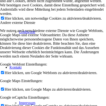
und alle Cookies, denen nicht zugestimmt wurde, abgelehnt werden.
Wir benötigen zwei Cookies, damit diese Einstellung gespeichert wird.
Andernfalls wird diese Mitteilung bei jedem Seitenladen eingeblendet
werden.
Hier klicken, um notwendige Cookies zu aktivieren/deaktivieren.
Andere externe Dienste
Wir nutzen auch verschiedene externe Dienste wie Google Webfonts,
Grußworte
Google Maps und externe Videoanbieter. Da diese Anbieter
möglicherweise personenbezogene Daten von Ihnen speichern,
können Sie diese hier deaktivieren. Bitte beachten Sie, dass eine
Deaktivierung dieser Cookies die Funktionalität und das Aussehen
unserer Webseite erheblich beeinträchtigen kann. Die Änderungen
werden nach einem Neuladen der Seite wirksam.
Google Webfont Einstellungen:
Kontakt
Hier klicken, um Google Webfonts zu aktivieren/deaktivieren.
Google Maps Einstellungen:
Hier klicken, um Google Maps zu aktivieren/deaktivieren.
Google reCaptcha Einstellungen:
Impressum
Hier klicken, um Google reCaptcha zu aktivieren/deaktivieren.