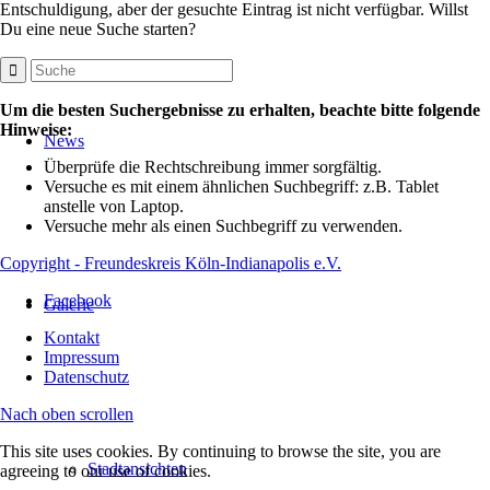
Entschuldigung, aber der gesuchte Eintrag ist nicht verfügbar. Willst
Du eine neue Suche starten?
Um die besten Suchergebnisse zu erhalten, beachte bitte folgende
Hinweise:
News
Überprüfe die Rechtschreibung immer sorgfältig.
Versuche es mit einem ähnlichen Suchbegriff: z.B. Tablet
anstelle von Laptop.
Versuche mehr als einen Suchbegriff zu verwenden.
Copyright - Freundeskreis Köln-Indianapolis e.V.
Facebook
Galerie
Kontakt
Impressum
Datenschutz
Nach oben scrollen
This site uses cookies. By continuing to browse the site, you are
Stadtansichten
agreeing to our use of cookies.