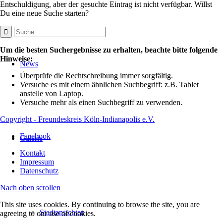
Entschuldigung, aber der gesuchte Eintrag ist nicht verfügbar. Willst
Du eine neue Suche starten?
Um die besten Suchergebnisse zu erhalten, beachte bitte folgende
Hinweise:
News
Überprüfe die Rechtschreibung immer sorgfältig.
Versuche es mit einem ähnlichen Suchbegriff: z.B. Tablet
anstelle von Laptop.
Versuche mehr als einen Suchbegriff zu verwenden.
Copyright - Freundeskreis Köln-Indianapolis e.V.
Facebook
Galerie
Kontakt
Impressum
Datenschutz
Nach oben scrollen
This site uses cookies. By continuing to browse the site, you are
Stadtansichten
agreeing to our use of cookies.