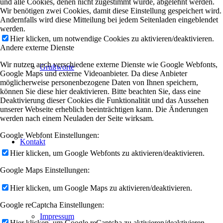
und alle Cookies, denen nicht zugestimmt wurde, abgelehnt werden.
Wir benötigen zwei Cookies, damit diese Einstellung gespeichert wird.
Andernfalls wird diese Mitteilung bei jedem Seitenladen eingeblendet
werden.
Hier klicken, um notwendige Cookies zu aktivieren/deaktivieren.
Andere externe Dienste
Wir nutzen auch verschiedene externe Dienste wie Google Webfonts,
Grußworte
Google Maps und externe Videoanbieter. Da diese Anbieter
möglicherweise personenbezogene Daten von Ihnen speichern,
können Sie diese hier deaktivieren. Bitte beachten Sie, dass eine
Deaktivierung dieser Cookies die Funktionalität und das Aussehen
unserer Webseite erheblich beeinträchtigen kann. Die Änderungen
werden nach einem Neuladen der Seite wirksam.
Google Webfont Einstellungen:
Kontakt
Hier klicken, um Google Webfonts zu aktivieren/deaktivieren.
Google Maps Einstellungen:
Hier klicken, um Google Maps zu aktivieren/deaktivieren.
Google reCaptcha Einstellungen:
Impressum
Hier klicken, um Google reCaptcha zu aktivieren/deaktivieren.