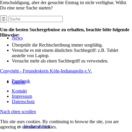
Entschuldigung, aber der gesuchte Eintrag ist nicht verfügbar. Willst
Du eine neue Suche starten?
Um die besten Suchergebnisse zu erhalten, beachte bitte folgende
Hinweise:
News
Überprüfe die Rechtschreibung immer sorgfältig.
Versuche es mit einem ähnlichen Suchbegriff: z.B. Tablet
anstelle von Laptop.
Versuche mehr als einen Suchbegriff zu verwenden.
Copyright - Freundeskreis Köln-Indianapolis e.V.
Facebook
Galerie
Kontakt
Impressum
Datenschutz
Nach oben scrollen
This site uses cookies. By continuing to browse the site, you are
Stadtansichten
agreeing to our use of cookies.