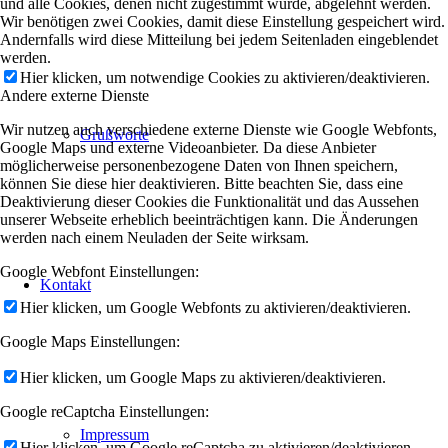
und alle Cookies, denen nicht zugestimmt wurde, abgelehnt werden.
Wir benötigen zwei Cookies, damit diese Einstellung gespeichert wird.
Andernfalls wird diese Mitteilung bei jedem Seitenladen eingeblendet
werden.
Hier klicken, um notwendige Cookies zu aktivieren/deaktivieren.
Andere externe Dienste
Wir nutzen auch verschiedene externe Dienste wie Google Webfonts,
Grußworte
Google Maps und externe Videoanbieter. Da diese Anbieter
möglicherweise personenbezogene Daten von Ihnen speichern,
können Sie diese hier deaktivieren. Bitte beachten Sie, dass eine
Deaktivierung dieser Cookies die Funktionalität und das Aussehen
unserer Webseite erheblich beeinträchtigen kann. Die Änderungen
werden nach einem Neuladen der Seite wirksam.
Google Webfont Einstellungen:
Kontakt
Hier klicken, um Google Webfonts zu aktivieren/deaktivieren.
Google Maps Einstellungen:
Hier klicken, um Google Maps zu aktivieren/deaktivieren.
Google reCaptcha Einstellungen:
Impressum
Hier klicken, um Google reCaptcha zu aktivieren/deaktivieren.