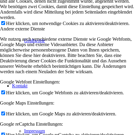
und alle Cookies, denen nicht zugestimmt wurde, abgelehnt werden.
Wir benötigen zwei Cookies, damit diese Einstellung gespeichert wird.
Andernfalls wird diese Mitteilung bei jedem Seitenladen eingeblendet
werden.
Hier klicken, um notwendige Cookies zu aktivieren/deaktivieren.
Andere externe Dienste
Wir nutzen auch verschiedene externe Dienste wie Google Webfonts,
Grußworte
Google Maps und externe Videoanbieter. Da diese Anbieter
möglicherweise personenbezogene Daten von Ihnen speichern,
können Sie diese hier deaktivieren. Bitte beachten Sie, dass eine
Deaktivierung dieser Cookies die Funktionalität und das Aussehen
unserer Webseite erheblich beeinträchtigen kann. Die Änderungen
werden nach einem Neuladen der Seite wirksam.
Google Webfont Einstellungen:
Kontakt
Hier klicken, um Google Webfonts zu aktivieren/deaktivieren.
Google Maps Einstellungen:
Hier klicken, um Google Maps zu aktivieren/deaktivieren.
Google reCaptcha Einstellungen:
Impressum
Hier klicken, um Google reCaptcha zu aktivieren/deaktivieren.