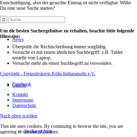
Entschuldigung, aber der gesuchte Eintrag ist nicht verfügbar. Willst
Du eine neue Suche starten?
Um die besten Suchergebnisse zu erhalten, beachte bitte folgende
Hinweise:
News
Überprüfe die Rechtschreibung immer sorgfältig.
Versuche es mit einem ähnlichen Suchbegriff: z.B. Tablet
anstelle von Laptop.
Versuche mehr als einen Suchbegriff zu verwenden.
Copyright - Freundeskreis Köln-Indianapolis e.V.
Facebook
Galerie
Kontakt
Impressum
Datenschutz
Nach oben scrollen
This site uses cookies. By continuing to browse the site, you are
Stadtansichten
agreeing to our use of cookies.