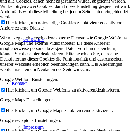
und alle Cookies, denen nicht zugestimmt wurde, abgelehnt werden.
Wir benötigen zwei Cookies, damit diese Einstellung gespeichert wird.
Andernfalls wird diese Mitteilung bei jedem Seitenladen eingeblendet
werden.
Hier klicken, um notwendige Cookies zu aktivieren/deaktivieren.
Andere externe Dienste
Wir nutzen auch verschiedene externe Dienste wie Google Webfonts,
Grußworte
Google Maps und externe Videoanbieter. Da diese Anbieter
möglicherweise personenbezogene Daten von Ihnen speichern,
können Sie diese hier deaktivieren. Bitte beachten Sie, dass eine
Deaktivierung dieser Cookies die Funktionalität und das Aussehen
unserer Webseite erheblich beeinträchtigen kann. Die Änderungen
werden nach einem Neuladen der Seite wirksam.
Google Webfont Einstellungen:
Kontakt
Hier klicken, um Google Webfonts zu aktivieren/deaktivieren.
Google Maps Einstellungen:
Hier klicken, um Google Maps zu aktivieren/deaktivieren.
Google reCaptcha Einstellungen:
Impressum
Hier klicken, um Google reCaptcha zu aktivieren/deaktivieren.