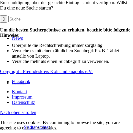
Entschuldigung, aber der gesuchte Eintrag ist nicht verfügbar. Willst
Du eine neue Suche starten?
Um die besten Suchergebnisse zu erhalten, beachte bitte folgende
Hinweise:
News
Überprüfe die Rechtschreibung immer sorgfältig.
Versuche es mit einem ähnlichen Suchbegriff: z.B. Tablet
anstelle von Laptop.
Versuche mehr als einen Suchbegriff zu verwenden.
Copyright - Freundeskreis Köln-Indianapolis e.V.
Facebook
Galerie
Kontakt
Impressum
Datenschutz
Nach oben scrollen
This site uses cookies. By continuing to browse the site, you are
Stadtansichten
agreeing to our use of cookies.