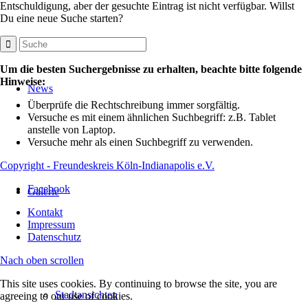
Entschuldigung, aber der gesuchte Eintrag ist nicht verfügbar. Willst
Du eine neue Suche starten?
Um die besten Suchergebnisse zu erhalten, beachte bitte folgende
Hinweise:
News
Überprüfe die Rechtschreibung immer sorgfältig.
Versuche es mit einem ähnlichen Suchbegriff: z.B. Tablet
anstelle von Laptop.
Versuche mehr als einen Suchbegriff zu verwenden.
Copyright - Freundeskreis Köln-Indianapolis e.V.
Facebook
Galerie
Kontakt
Impressum
Datenschutz
Nach oben scrollen
This site uses cookies. By continuing to browse the site, you are
Stadtansichten
agreeing to our use of cookies.