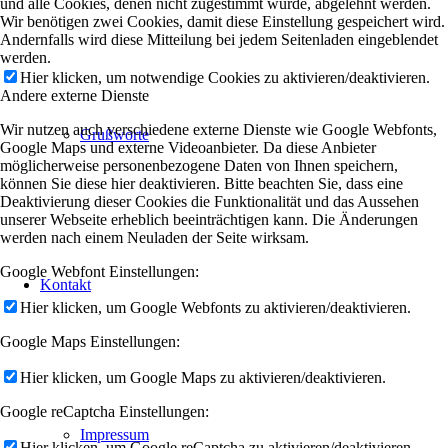
und alle Cookies, denen nicht zugestimmt wurde, abgelehnt werden.
Wir benötigen zwei Cookies, damit diese Einstellung gespeichert wird.
Andernfalls wird diese Mitteilung bei jedem Seitenladen eingeblendet
werden.
Hier klicken, um notwendige Cookies zu aktivieren/deaktivieren.
Andere externe Dienste
Wir nutzen auch verschiedene externe Dienste wie Google Webfonts,
Grußworte
Google Maps und externe Videoanbieter. Da diese Anbieter
möglicherweise personenbezogene Daten von Ihnen speichern,
können Sie diese hier deaktivieren. Bitte beachten Sie, dass eine
Deaktivierung dieser Cookies die Funktionalität und das Aussehen
unserer Webseite erheblich beeinträchtigen kann. Die Änderungen
werden nach einem Neuladen der Seite wirksam.
Google Webfont Einstellungen:
Kontakt
Hier klicken, um Google Webfonts zu aktivieren/deaktivieren.
Google Maps Einstellungen:
Hier klicken, um Google Maps zu aktivieren/deaktivieren.
Google reCaptcha Einstellungen:
Impressum
Hier klicken, um Google reCaptcha zu aktivieren/deaktivieren.