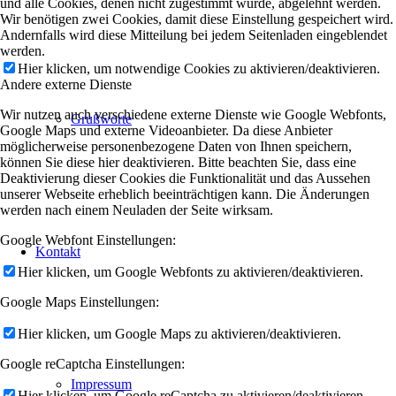
und alle Cookies, denen nicht zugestimmt wurde, abgelehnt werden.
Wir benötigen zwei Cookies, damit diese Einstellung gespeichert wird.
Andernfalls wird diese Mitteilung bei jedem Seitenladen eingeblendet
werden.
Hier klicken, um notwendige Cookies zu aktivieren/deaktivieren.
Andere externe Dienste
Wir nutzen auch verschiedene externe Dienste wie Google Webfonts,
Grußworte
Google Maps und externe Videoanbieter. Da diese Anbieter
möglicherweise personenbezogene Daten von Ihnen speichern,
können Sie diese hier deaktivieren. Bitte beachten Sie, dass eine
Deaktivierung dieser Cookies die Funktionalität und das Aussehen
unserer Webseite erheblich beeinträchtigen kann. Die Änderungen
werden nach einem Neuladen der Seite wirksam.
Google Webfont Einstellungen:
Kontakt
Hier klicken, um Google Webfonts zu aktivieren/deaktivieren.
Google Maps Einstellungen:
Hier klicken, um Google Maps zu aktivieren/deaktivieren.
Google reCaptcha Einstellungen:
Impressum
Hier klicken, um Google reCaptcha zu aktivieren/deaktivieren.