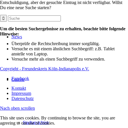
Entschuldigung, aber der gesuchte Eintrag ist nicht verfügbar. Willst
Du eine neue Suche starten?
Um die besten Suchergebnisse zu erhalten, beachte bitte folgende
Hinweise:
News
Überprüfe die Rechtschreibung immer sorgfältig.
Versuche es mit einem ähnlichen Suchbegriff: z.B. Tablet
anstelle von Laptop.
Versuche mehr als einen Suchbegriff zu verwenden.
Copyright - Freundeskreis Köln-Indianapolis e.V.
Facebook
Galerie
Kontakt
Impressum
Datenschutz
Nach oben scrollen
This site uses cookies. By continuing to browse the site, you are
Stadtansichten
agreeing to our use of cookies.