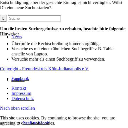
Entschuldigung, aber der gesuchte Eintrag ist nicht verfügbar. Willst
Du eine neue Suche starten?
Um die besten Suchergebnisse zu erhalten, beachte bitte folgende
Hinweise:
News
Überprüfe die Rechtschreibung immer sorgfältig.
Versuche es mit einem ähnlichen Suchbegriff: z.B. Tablet
anstelle von Laptop.
Versuche mehr als einen Suchbegriff zu verwenden.
Copyright - Freundeskreis Köln-Indianapolis e.V.
Facebook
Galerie
Kontakt
Impressum
Datenschutz
Nach oben scrollen
This site uses cookies. By continuing to browse the site, you are
Stadtansichten
agreeing to our use of cookies.