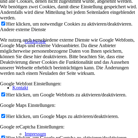
und alle Cookies, denen nicht zugestimmt wurde, abgelehnt werden.
Wir benötigen zwei Cookies, damit diese Einstellung gespeichert wird.
Andernfalls wird diese Mitteilung bei jedem Seitenladen eingeblendet
werden.
Hier klicken, um notwendige Cookies zu aktivieren/deaktivieren.
Andere externe Dienste
Wir nutzen auch verschiedene externe Dienste wie Google Webfonts,
Grußworte
Google Maps und externe Videoanbieter. Da diese Anbieter
möglicherweise personenbezogene Daten von Ihnen speichern,
können Sie diese hier deaktivieren. Bitte beachten Sie, dass eine
Deaktivierung dieser Cookies die Funktionalität und das Aussehen
unserer Webseite erheblich beeinträchtigen kann. Die Änderungen
werden nach einem Neuladen der Seite wirksam.
Google Webfont Einstellungen:
Kontakt
Hier klicken, um Google Webfonts zu aktivieren/deaktivieren.
Google Maps Einstellungen:
Hier klicken, um Google Maps zu aktivieren/deaktivieren.
Google reCaptcha Einstellungen:
Impressum
Hier klicken, um Google reCaptcha zu aktivieren/deaktivieren.