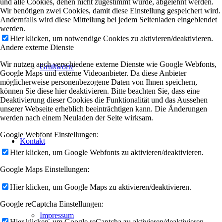
und alle Cookies, denen nicht zugestimmt wurde, abgelehnt werden.
Wir benötigen zwei Cookies, damit diese Einstellung gespeichert wird.
Andernfalls wird diese Mitteilung bei jedem Seitenladen eingeblendet
werden.
Hier klicken, um notwendige Cookies zu aktivieren/deaktivieren.
Andere externe Dienste
Wir nutzen auch verschiedene externe Dienste wie Google Webfonts,
Grußworte
Google Maps und externe Videoanbieter. Da diese Anbieter
möglicherweise personenbezogene Daten von Ihnen speichern,
können Sie diese hier deaktivieren. Bitte beachten Sie, dass eine
Deaktivierung dieser Cookies die Funktionalität und das Aussehen
unserer Webseite erheblich beeinträchtigen kann. Die Änderungen
werden nach einem Neuladen der Seite wirksam.
Google Webfont Einstellungen:
Kontakt
Hier klicken, um Google Webfonts zu aktivieren/deaktivieren.
Google Maps Einstellungen:
Hier klicken, um Google Maps zu aktivieren/deaktivieren.
Google reCaptcha Einstellungen:
Impressum
Hier klicken, um Google reCaptcha zu aktivieren/deaktivieren.