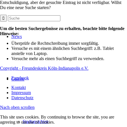
Entschuldigung, aber der gesuchte Eintrag ist nicht verfügbar. Willst
Du eine neue Suche starten?
Um die besten Suchergebnisse zu erhalten, beachte bitte folgende
Hinweise:
News
Überprüfe die Rechtschreibung immer sorgfältig.
Versuche es mit einem ähnlichen Suchbegriff: z.B. Tablet
anstelle von Laptop.
Versuche mehr als einen Suchbegriff zu verwenden.
Copyright - Freundeskreis Köln-Indianapolis e.V.
Facebook
Galerie
Kontakt
Impressum
Datenschutz
Nach oben scrollen
This site uses cookies. By continuing to browse the site, you are
Stadtansichten
agreeing to our use of cookies.