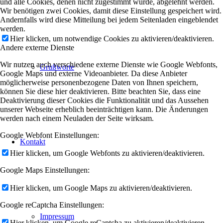
und alle Cookies, denen nicht zugestimmt wurde, abgelehnt werden.
Wir benötigen zwei Cookies, damit diese Einstellung gespeichert wird.
Andernfalls wird diese Mitteilung bei jedem Seitenladen eingeblendet
werden.
Hier klicken, um notwendige Cookies zu aktivieren/deaktivieren.
Andere externe Dienste
Wir nutzen auch verschiedene externe Dienste wie Google Webfonts,
Grußworte
Google Maps und externe Videoanbieter. Da diese Anbieter
möglicherweise personenbezogene Daten von Ihnen speichern,
können Sie diese hier deaktivieren. Bitte beachten Sie, dass eine
Deaktivierung dieser Cookies die Funktionalität und das Aussehen
unserer Webseite erheblich beeinträchtigen kann. Die Änderungen
werden nach einem Neuladen der Seite wirksam.
Google Webfont Einstellungen:
Kontakt
Hier klicken, um Google Webfonts zu aktivieren/deaktivieren.
Google Maps Einstellungen:
Hier klicken, um Google Maps zu aktivieren/deaktivieren.
Google reCaptcha Einstellungen:
Impressum
Hier klicken, um Google reCaptcha zu aktivieren/deaktivieren.