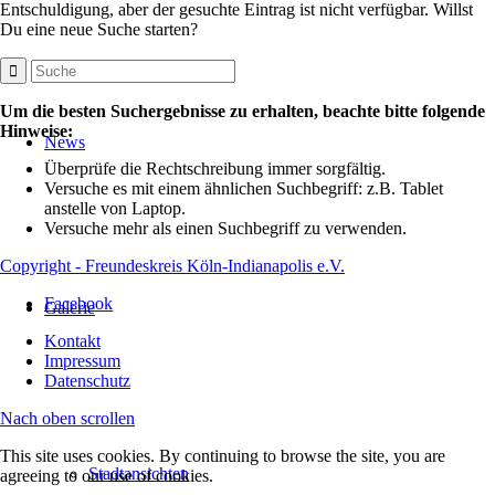
Entschuldigung, aber der gesuchte Eintrag ist nicht verfügbar. Willst
Du eine neue Suche starten?
Um die besten Suchergebnisse zu erhalten, beachte bitte folgende
Hinweise:
News
Überprüfe die Rechtschreibung immer sorgfältig.
Versuche es mit einem ähnlichen Suchbegriff: z.B. Tablet
anstelle von Laptop.
Versuche mehr als einen Suchbegriff zu verwenden.
Copyright - Freundeskreis Köln-Indianapolis e.V.
Facebook
Galerie
Kontakt
Impressum
Datenschutz
Nach oben scrollen
This site uses cookies. By continuing to browse the site, you are
Stadtansichten
agreeing to our use of cookies.