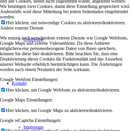
und alle Cookies, denen nicht zugestimmt wurde, abgelehnt werden.
Wir benötigen zwei Cookies, damit diese Einstellung gespeichert wird.
Andernfalls wird diese Mitteilung bei jedem Seitenladen eingeblendet
werden.
Hier klicken, um notwendige Cookies zu aktivieren/deaktivieren.
Andere externe Dienste
Wir nutzen auch verschiedene externe Dienste wie Google Webfonts,
Grußworte
Google Maps und externe Videoanbieter. Da diese Anbieter
möglicherweise personenbezogene Daten von Ihnen speichern,
können Sie diese hier deaktivieren. Bitte beachten Sie, dass eine
Deaktivierung dieser Cookies die Funktionalität und das Aussehen
unserer Webseite erheblich beeinträchtigen kann. Die Änderungen
werden nach einem Neuladen der Seite wirksam.
Google Webfont Einstellungen:
Kontakt
Hier klicken, um Google Webfonts zu aktivieren/deaktivieren.
Google Maps Einstellungen:
Hier klicken, um Google Maps zu aktivieren/deaktivieren.
Google reCaptcha Einstellungen:
Impressum
Hier klicken, um Google reCaptcha zu aktivieren/deaktivieren.