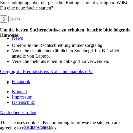
Entschuldigung, aber der gesuchte Eintrag ist nicht verfügbar. Willst
Du eine neue Suche starten?
Um die besten Suchergebnisse zu erhalten, beachte bitte folgende
Hinweise:
News
Überprüfe die Rechtschreibung immer sorgfältig.
Versuche es mit einem ähnlichen Suchbegriff: z.B. Tablet
anstelle von Laptop.
Versuche mehr als einen Suchbegriff zu verwenden.
Copyright - Freundeskreis Köln-Indianapolis e.V.
Facebook
Galerie
Kontakt
Impressum
Datenschutz
Nach oben scrollen
This site uses cookies. By continuing to browse the site, you are
Stadtansichten
agreeing to our use of cookies.