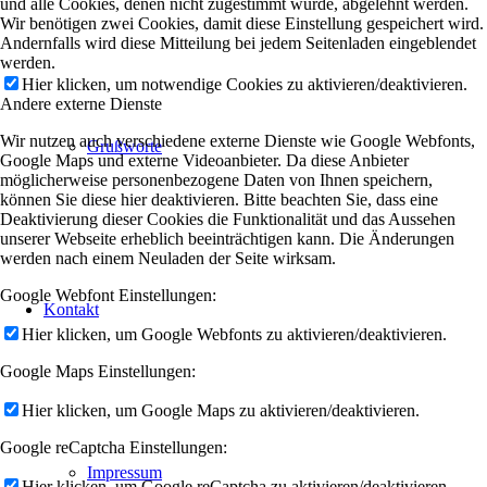
und alle Cookies, denen nicht zugestimmt wurde, abgelehnt werden.
Wir benötigen zwei Cookies, damit diese Einstellung gespeichert wird.
Andernfalls wird diese Mitteilung bei jedem Seitenladen eingeblendet
werden.
Hier klicken, um notwendige Cookies zu aktivieren/deaktivieren.
Andere externe Dienste
Wir nutzen auch verschiedene externe Dienste wie Google Webfonts,
Grußworte
Google Maps und externe Videoanbieter. Da diese Anbieter
möglicherweise personenbezogene Daten von Ihnen speichern,
können Sie diese hier deaktivieren. Bitte beachten Sie, dass eine
Deaktivierung dieser Cookies die Funktionalität und das Aussehen
unserer Webseite erheblich beeinträchtigen kann. Die Änderungen
werden nach einem Neuladen der Seite wirksam.
Google Webfont Einstellungen:
Kontakt
Hier klicken, um Google Webfonts zu aktivieren/deaktivieren.
Google Maps Einstellungen:
Hier klicken, um Google Maps zu aktivieren/deaktivieren.
Google reCaptcha Einstellungen:
Impressum
Hier klicken, um Google reCaptcha zu aktivieren/deaktivieren.