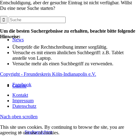
Entschuldigung, aber der gesuchte Eintrag ist nicht verfügbar. Willst
Du eine neue Suche starten?
Um die besten Suchergebnisse zu erhalten, beachte bitte folgende
Hinweise:
News
Überprüfe die Rechtschreibung immer sorgfältig.
Versuche es mit einem ähnlichen Suchbegriff: z.B. Tablet
anstelle von Laptop.
Versuche mehr als einen Suchbegriff zu verwenden.
Copyright - Freundeskreis Köln-Indianapolis e.V.
Facebook
Galerie
Kontakt
Impressum
Datenschutz
Nach oben scrollen
This site uses cookies. By continuing to browse the site, you are
Stadtansichten
agreeing to our use of cookies.