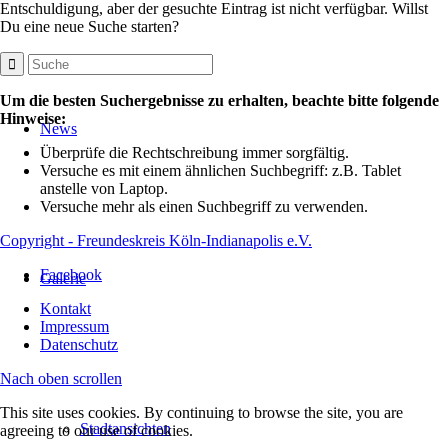
Entschuldigung, aber der gesuchte Eintrag ist nicht verfügbar. Willst
Du eine neue Suche starten?
Um die besten Suchergebnisse zu erhalten, beachte bitte folgende
Hinweise:
News
Überprüfe die Rechtschreibung immer sorgfältig.
Versuche es mit einem ähnlichen Suchbegriff: z.B. Tablet
anstelle von Laptop.
Versuche mehr als einen Suchbegriff zu verwenden.
Copyright - Freundeskreis Köln-Indianapolis e.V.
Facebook
Galerie
Kontakt
Impressum
Datenschutz
Nach oben scrollen
This site uses cookies. By continuing to browse the site, you are
Stadtansichten
agreeing to our use of cookies.