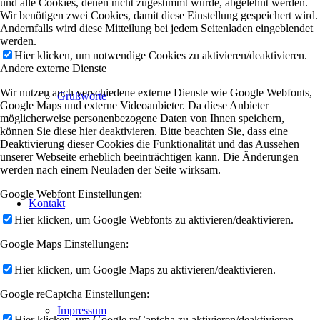
und alle Cookies, denen nicht zugestimmt wurde, abgelehnt werden.
Wir benötigen zwei Cookies, damit diese Einstellung gespeichert wird.
Andernfalls wird diese Mitteilung bei jedem Seitenladen eingeblendet
werden.
Hier klicken, um notwendige Cookies zu aktivieren/deaktivieren.
Andere externe Dienste
Wir nutzen auch verschiedene externe Dienste wie Google Webfonts,
Grußworte
Google Maps und externe Videoanbieter. Da diese Anbieter
möglicherweise personenbezogene Daten von Ihnen speichern,
können Sie diese hier deaktivieren. Bitte beachten Sie, dass eine
Deaktivierung dieser Cookies die Funktionalität und das Aussehen
unserer Webseite erheblich beeinträchtigen kann. Die Änderungen
werden nach einem Neuladen der Seite wirksam.
Google Webfont Einstellungen:
Kontakt
Hier klicken, um Google Webfonts zu aktivieren/deaktivieren.
Google Maps Einstellungen:
Hier klicken, um Google Maps zu aktivieren/deaktivieren.
Google reCaptcha Einstellungen:
Impressum
Hier klicken, um Google reCaptcha zu aktivieren/deaktivieren.