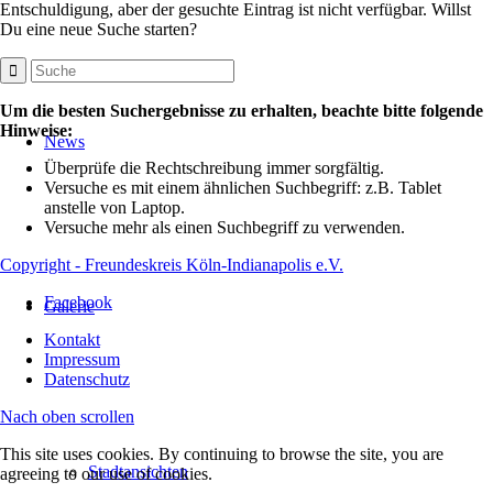
Entschuldigung, aber der gesuchte Eintrag ist nicht verfügbar. Willst
Du eine neue Suche starten?
Um die besten Suchergebnisse zu erhalten, beachte bitte folgende
Hinweise:
News
Überprüfe die Rechtschreibung immer sorgfältig.
Versuche es mit einem ähnlichen Suchbegriff: z.B. Tablet
anstelle von Laptop.
Versuche mehr als einen Suchbegriff zu verwenden.
Copyright - Freundeskreis Köln-Indianapolis e.V.
Facebook
Galerie
Kontakt
Impressum
Datenschutz
Nach oben scrollen
This site uses cookies. By continuing to browse the site, you are
Stadtansichten
agreeing to our use of cookies.