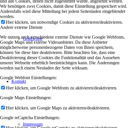
und alle Cookies, denen nicht zugestimmt wurde, abgelehnt werden.
Wir benötigen zwei Cookies, damit diese Einstellung gespeichert wird.
Andernfalls wird diese Mitteilung bei jedem Seitenladen eingeblendet
werden.
Hier klicken, um notwendige Cookies zu aktivieren/deaktivieren.
Andere externe Dienste
Wir nutzen auch verschiedene externe Dienste wie Google Webfonts,
Grußworte
Google Maps und externe Videoanbieter. Da diese Anbieter
möglicherweise personenbezogene Daten von Ihnen speichern,
können Sie diese hier deaktivieren. Bitte beachten Sie, dass eine
Deaktivierung dieser Cookies die Funktionalität und das Aussehen
unserer Webseite erheblich beeinträchtigen kann. Die Änderungen
werden nach einem Neuladen der Seite wirksam.
Google Webfont Einstellungen:
Kontakt
Hier klicken, um Google Webfonts zu aktivieren/deaktivieren.
Google Maps Einstellungen:
Hier klicken, um Google Maps zu aktivieren/deaktivieren.
Google reCaptcha Einstellungen:
Impressum
Hier klicken, um Google reCaptcha zu aktivieren/deaktivieren.