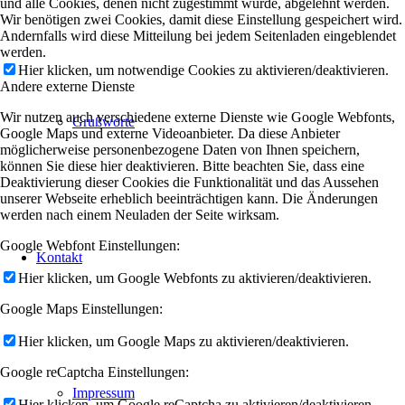
und alle Cookies, denen nicht zugestimmt wurde, abgelehnt werden.
Wir benötigen zwei Cookies, damit diese Einstellung gespeichert wird.
Andernfalls wird diese Mitteilung bei jedem Seitenladen eingeblendet
werden.
Hier klicken, um notwendige Cookies zu aktivieren/deaktivieren.
Andere externe Dienste
Wir nutzen auch verschiedene externe Dienste wie Google Webfonts,
Grußworte
Google Maps und externe Videoanbieter. Da diese Anbieter
möglicherweise personenbezogene Daten von Ihnen speichern,
können Sie diese hier deaktivieren. Bitte beachten Sie, dass eine
Deaktivierung dieser Cookies die Funktionalität und das Aussehen
unserer Webseite erheblich beeinträchtigen kann. Die Änderungen
werden nach einem Neuladen der Seite wirksam.
Google Webfont Einstellungen:
Kontakt
Hier klicken, um Google Webfonts zu aktivieren/deaktivieren.
Google Maps Einstellungen:
Hier klicken, um Google Maps zu aktivieren/deaktivieren.
Google reCaptcha Einstellungen:
Impressum
Hier klicken, um Google reCaptcha zu aktivieren/deaktivieren.