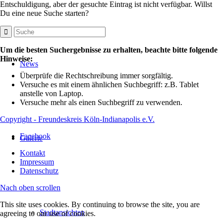
Entschuldigung, aber der gesuchte Eintrag ist nicht verfügbar. Willst
Du eine neue Suche starten?
Um die besten Suchergebnisse zu erhalten, beachte bitte folgende
Hinweise:
News
Überprüfe die Rechtschreibung immer sorgfältig.
Versuche es mit einem ähnlichen Suchbegriff: z.B. Tablet
anstelle von Laptop.
Versuche mehr als einen Suchbegriff zu verwenden.
Copyright - Freundeskreis Köln-Indianapolis e.V.
Facebook
Galerie
Kontakt
Impressum
Datenschutz
Nach oben scrollen
This site uses cookies. By continuing to browse the site, you are
Stadtansichten
agreeing to our use of cookies.