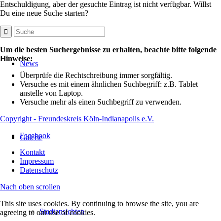
Entschuldigung, aber der gesuchte Eintrag ist nicht verfügbar. Willst
Du eine neue Suche starten?
Um die besten Suchergebnisse zu erhalten, beachte bitte folgende
Hinweise:
News
Überprüfe die Rechtschreibung immer sorgfältig.
Versuche es mit einem ähnlichen Suchbegriff: z.B. Tablet
anstelle von Laptop.
Versuche mehr als einen Suchbegriff zu verwenden.
Copyright - Freundeskreis Köln-Indianapolis e.V.
Facebook
Galerie
Kontakt
Impressum
Datenschutz
Nach oben scrollen
This site uses cookies. By continuing to browse the site, you are
Stadtansichten
agreeing to our use of cookies.