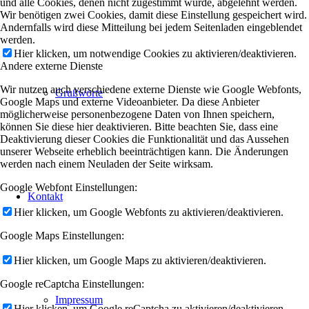
und alle Cookies, denen nicht zugestimmt wurde, abgelehnt werden.
Wir benötigen zwei Cookies, damit diese Einstellung gespeichert wird.
Andernfalls wird diese Mitteilung bei jedem Seitenladen eingeblendet
werden.
Hier klicken, um notwendige Cookies zu aktivieren/deaktivieren.
Andere externe Dienste
Wir nutzen auch verschiedene externe Dienste wie Google Webfonts,
Grußworte
Google Maps und externe Videoanbieter. Da diese Anbieter
möglicherweise personenbezogene Daten von Ihnen speichern,
können Sie diese hier deaktivieren. Bitte beachten Sie, dass eine
Deaktivierung dieser Cookies die Funktionalität und das Aussehen
unserer Webseite erheblich beeinträchtigen kann. Die Änderungen
werden nach einem Neuladen der Seite wirksam.
Google Webfont Einstellungen:
Kontakt
Hier klicken, um Google Webfonts zu aktivieren/deaktivieren.
Google Maps Einstellungen:
Hier klicken, um Google Maps zu aktivieren/deaktivieren.
Google reCaptcha Einstellungen:
Impressum
Hier klicken, um Google reCaptcha zu aktivieren/deaktivieren.