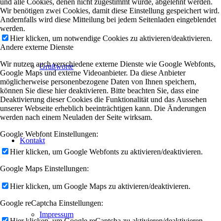
und alle Cookies, denen nicht zugestimmt wurde, abgelehnt werden.
Wir benötigen zwei Cookies, damit diese Einstellung gespeichert wird.
Andernfalls wird diese Mitteilung bei jedem Seitenladen eingeblendet
werden.
Hier klicken, um notwendige Cookies zu aktivieren/deaktivieren.
Andere externe Dienste
Wir nutzen auch verschiedene externe Dienste wie Google Webfonts,
Grußworte
Google Maps und externe Videoanbieter. Da diese Anbieter
möglicherweise personenbezogene Daten von Ihnen speichern,
können Sie diese hier deaktivieren. Bitte beachten Sie, dass eine
Deaktivierung dieser Cookies die Funktionalität und das Aussehen
unserer Webseite erheblich beeinträchtigen kann. Die Änderungen
werden nach einem Neuladen der Seite wirksam.
Google Webfont Einstellungen:
Kontakt
Hier klicken, um Google Webfonts zu aktivieren/deaktivieren.
Google Maps Einstellungen:
Hier klicken, um Google Maps zu aktivieren/deaktivieren.
Google reCaptcha Einstellungen:
Impressum
Hier klicken, um Google reCaptcha zu aktivieren/deaktivieren.