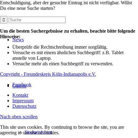
Entschuldigung, aber der gesuchte Eintrag ist nicht verfügbar. Willst
Du eine neue Suche starten?
Um die besten Suchergebnisse zu erhalten, beachte bitte folgende
Hinweise:
News
Überprüfe die Rechtschreibung immer sorgfältig.
Versuche es mit einem ähnlichen Suchbegriff: z.B. Tablet
anstelle von Laptop.
Versuche mehr als einen Suchbegriff zu verwenden.
Copyright - Freundeskreis Köln-Indianapolis e.V.
Facebook
Galerie
Kontakt
Impressum
Datenschutz
Nach oben scrollen
This site uses cookies. By continuing to browse the site, you are
Stadtansichten
agreeing to our use of cookies.