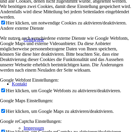
und alle Cookies, denen nicht zugestimmt wurde, abgelehnt werden.
Wir benötigen zwei Cookies, damit diese Einstellung gespeichert wird.
Andernfalls wird diese Mitteilung bei jedem Seitenladen eingeblendet
werden.
Hier klicken, um notwendige Cookies zu aktivieren/deaktivieren.
Andere externe Dienste
Wir nutzen auch verschiedene externe Dienste wie Google Webfonts,
Grußworte
Google Maps und externe Videoanbieter. Da diese Anbieter
möglicherweise personenbezogene Daten von Ihnen speichern,
können Sie diese hier deaktivieren. Bitte beachten Sie, dass eine
Deaktivierung dieser Cookies die Funktionalität und das Aussehen
unserer Webseite erheblich beeinträchtigen kann. Die Änderungen
werden nach einem Neuladen der Seite wirksam.
Google Webfont Einstellungen:
Kontakt
Hier klicken, um Google Webfonts zu aktivieren/deaktivieren.
Google Maps Einstellungen:
Hier klicken, um Google Maps zu aktivieren/deaktivieren.
Google reCaptcha Einstellungen:
Impressum
Hier klicken, um Google reCaptcha zu aktivieren/deaktivieren.