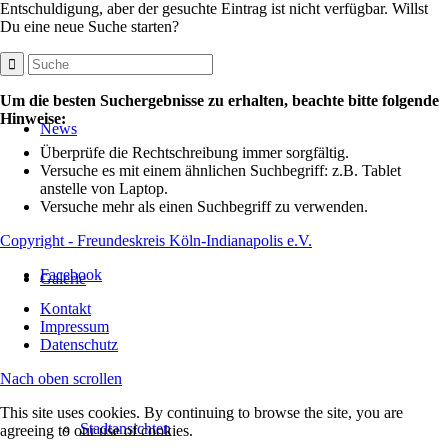
Entschuldigung, aber der gesuchte Eintrag ist nicht verfügbar. Willst
Du eine neue Suche starten?
Um die besten Suchergebnisse zu erhalten, beachte bitte folgende
Hinweise:
News
Überprüfe die Rechtschreibung immer sorgfältig.
Versuche es mit einem ähnlichen Suchbegriff: z.B. Tablet
anstelle von Laptop.
Versuche mehr als einen Suchbegriff zu verwenden.
Copyright - Freundeskreis Köln-Indianapolis e.V.
Facebook
Galerie
Kontakt
Impressum
Datenschutz
Nach oben scrollen
This site uses cookies. By continuing to browse the site, you are
Stadtansichten
agreeing to our use of cookies.