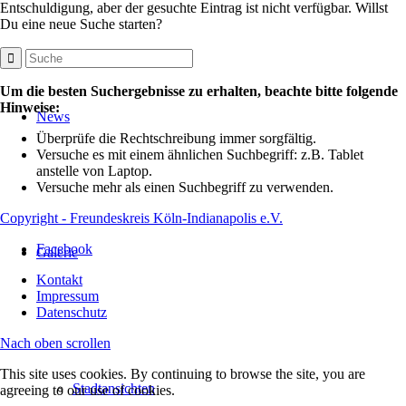
Entschuldigung, aber der gesuchte Eintrag ist nicht verfügbar. Willst
Du eine neue Suche starten?
Um die besten Suchergebnisse zu erhalten, beachte bitte folgende
Hinweise:
News
Überprüfe die Rechtschreibung immer sorgfältig.
Versuche es mit einem ähnlichen Suchbegriff: z.B. Tablet
anstelle von Laptop.
Versuche mehr als einen Suchbegriff zu verwenden.
Copyright - Freundeskreis Köln-Indianapolis e.V.
Facebook
Galerie
Kontakt
Impressum
Datenschutz
Nach oben scrollen
This site uses cookies. By continuing to browse the site, you are
Stadtansichten
agreeing to our use of cookies.