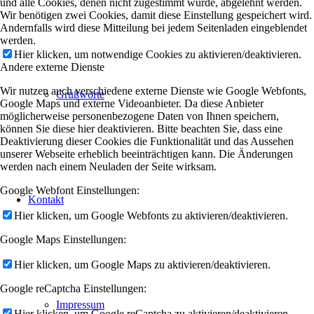
und alle Cookies, denen nicht zugestimmt wurde, abgelehnt werden.
Wir benötigen zwei Cookies, damit diese Einstellung gespeichert wird.
Andernfalls wird diese Mitteilung bei jedem Seitenladen eingeblendet
werden.
Hier klicken, um notwendige Cookies zu aktivieren/deaktivieren.
Andere externe Dienste
Wir nutzen auch verschiedene externe Dienste wie Google Webfonts,
Grußworte
Google Maps und externe Videoanbieter. Da diese Anbieter
möglicherweise personenbezogene Daten von Ihnen speichern,
können Sie diese hier deaktivieren. Bitte beachten Sie, dass eine
Deaktivierung dieser Cookies die Funktionalität und das Aussehen
unserer Webseite erheblich beeinträchtigen kann. Die Änderungen
werden nach einem Neuladen der Seite wirksam.
Google Webfont Einstellungen:
Kontakt
Hier klicken, um Google Webfonts zu aktivieren/deaktivieren.
Google Maps Einstellungen:
Hier klicken, um Google Maps zu aktivieren/deaktivieren.
Google reCaptcha Einstellungen:
Impressum
Hier klicken, um Google reCaptcha zu aktivieren/deaktivieren.