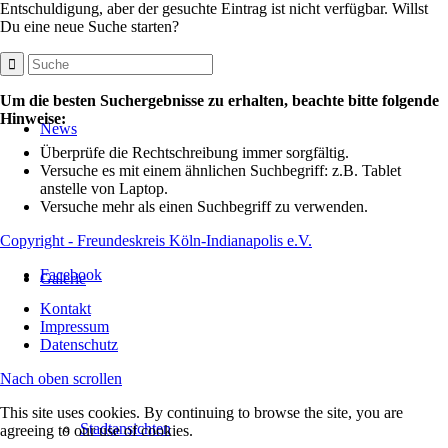
Entschuldigung, aber der gesuchte Eintrag ist nicht verfügbar. Willst
Du eine neue Suche starten?
Um die besten Suchergebnisse zu erhalten, beachte bitte folgende
Hinweise:
News
Überprüfe die Rechtschreibung immer sorgfältig.
Versuche es mit einem ähnlichen Suchbegriff: z.B. Tablet
anstelle von Laptop.
Versuche mehr als einen Suchbegriff zu verwenden.
Copyright - Freundeskreis Köln-Indianapolis e.V.
Facebook
Galerie
Kontakt
Impressum
Datenschutz
Nach oben scrollen
This site uses cookies. By continuing to browse the site, you are
Stadtansichten
agreeing to our use of cookies.