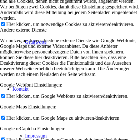
und alle Cookies, denen nicht zugestimmt wurde, abgelehnt werden.
Wir benötigen zwei Cookies, damit diese Einstellung gespeichert wird.
Andernfalls wird diese Mitteilung bei jedem Seitenladen eingeblendet
werden.
Hier klicken, um notwendige Cookies zu aktivieren/deaktivieren.
Andere externe Dienste
Wir nutzen auch verschiedene externe Dienste wie Google Webfonts,
Grußworte
Google Maps und externe Videoanbieter. Da diese Anbieter
möglicherweise personenbezogene Daten von Ihnen speichern,
können Sie diese hier deaktivieren. Bitte beachten Sie, dass eine
Deaktivierung dieser Cookies die Funktionalität und das Aussehen
unserer Webseite erheblich beeinträchtigen kann. Die Änderungen
werden nach einem Neuladen der Seite wirksam.
Google Webfont Einstellungen:
Kontakt
Hier klicken, um Google Webfonts zu aktivieren/deaktivieren.
Google Maps Einstellungen:
Hier klicken, um Google Maps zu aktivieren/deaktivieren.
Google reCaptcha Einstellungen:
Impressum
Hier klicken, um Google reCaptcha zu aktivieren/deaktivieren.