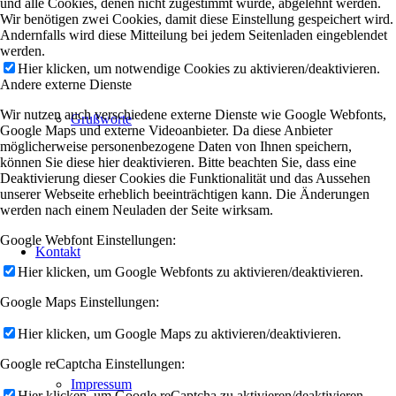
und alle Cookies, denen nicht zugestimmt wurde, abgelehnt werden.
Wir benötigen zwei Cookies, damit diese Einstellung gespeichert wird.
Andernfalls wird diese Mitteilung bei jedem Seitenladen eingeblendet
werden.
Hier klicken, um notwendige Cookies zu aktivieren/deaktivieren.
Andere externe Dienste
Wir nutzen auch verschiedene externe Dienste wie Google Webfonts,
Grußworte
Google Maps und externe Videoanbieter. Da diese Anbieter
möglicherweise personenbezogene Daten von Ihnen speichern,
können Sie diese hier deaktivieren. Bitte beachten Sie, dass eine
Deaktivierung dieser Cookies die Funktionalität und das Aussehen
unserer Webseite erheblich beeinträchtigen kann. Die Änderungen
werden nach einem Neuladen der Seite wirksam.
Google Webfont Einstellungen:
Kontakt
Hier klicken, um Google Webfonts zu aktivieren/deaktivieren.
Google Maps Einstellungen:
Hier klicken, um Google Maps zu aktivieren/deaktivieren.
Google reCaptcha Einstellungen:
Impressum
Hier klicken, um Google reCaptcha zu aktivieren/deaktivieren.