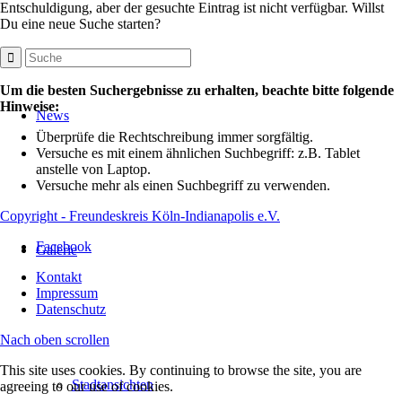
Entschuldigung, aber der gesuchte Eintrag ist nicht verfügbar. Willst
Du eine neue Suche starten?
Um die besten Suchergebnisse zu erhalten, beachte bitte folgende
Hinweise:
News
Überprüfe die Rechtschreibung immer sorgfältig.
Versuche es mit einem ähnlichen Suchbegriff: z.B. Tablet
anstelle von Laptop.
Versuche mehr als einen Suchbegriff zu verwenden.
Copyright - Freundeskreis Köln-Indianapolis e.V.
Facebook
Galerie
Kontakt
Impressum
Datenschutz
Nach oben scrollen
This site uses cookies. By continuing to browse the site, you are
Stadtansichten
agreeing to our use of cookies.