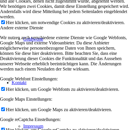
und alle Cookies, denen nicht zugestimmt wurde, abgelehnt werden.
Wir benötigen zwei Cookies, damit diese Einstellung gespeichert wird.
Andernfalls wird diese Mitteilung bei jedem Seitenladen eingeblendet
werden.
Hier klicken, um notwendige Cookies zu aktivieren/deaktivieren.
Andere externe Dienste
Wir nutzen auch verschiedene externe Dienste wie Google Webfonts,
Grußworte
Google Maps und externe Videoanbieter. Da diese Anbieter
möglicherweise personenbezogene Daten von Ihnen speichern,
können Sie diese hier deaktivieren. Bitte beachten Sie, dass eine
Deaktivierung dieser Cookies die Funktionalität und das Aussehen
unserer Webseite erheblich beeinträchtigen kann. Die Änderungen
werden nach einem Neuladen der Seite wirksam.
Google Webfont Einstellungen:
Kontakt
Hier klicken, um Google Webfonts zu aktivieren/deaktivieren.
Google Maps Einstellungen:
Hier klicken, um Google Maps zu aktivieren/deaktivieren.
Google reCaptcha Einstellungen:
Impressum
Hier klicken, um Google reCaptcha zu aktivieren/deaktivieren.