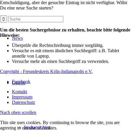
Entschuldigung, aber der gesuchte Eintrag ist nicht verfügbar. Willst
Du eine neue Suche starten?
Um die besten Suchergebnisse zu erhalten, beachte bitte folgende
Hinweise:
News
Überprüfe die Rechtschreibung immer sorgfältig.
Versuche es mit einem ähnlichen Suchbegriff: z.B. Tablet
anstelle von Laptop.
Versuche mehr als einen Suchbegriff zu verwenden.
Copyright - Freundeskreis Köln-Indianapolis e.V.
Facebook
Galerie
Kontakt
Impressum
Datenschutz
Nach oben scrollen
This site uses cookies. By continuing to browse the site, you are
Stadtansichten
agreeing to our use of cookies.