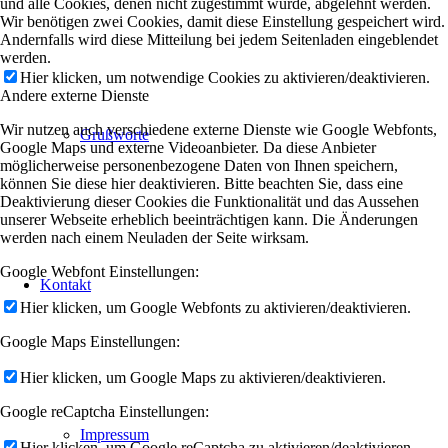
und alle Cookies, denen nicht zugestimmt wurde, abgelehnt werden.
Wir benötigen zwei Cookies, damit diese Einstellung gespeichert wird.
Andernfalls wird diese Mitteilung bei jedem Seitenladen eingeblendet
werden.
Hier klicken, um notwendige Cookies zu aktivieren/deaktivieren.
Andere externe Dienste
Wir nutzen auch verschiedene externe Dienste wie Google Webfonts,
Grußworte
Google Maps und externe Videoanbieter. Da diese Anbieter
möglicherweise personenbezogene Daten von Ihnen speichern,
können Sie diese hier deaktivieren. Bitte beachten Sie, dass eine
Deaktivierung dieser Cookies die Funktionalität und das Aussehen
unserer Webseite erheblich beeinträchtigen kann. Die Änderungen
werden nach einem Neuladen der Seite wirksam.
Google Webfont Einstellungen:
Kontakt
Hier klicken, um Google Webfonts zu aktivieren/deaktivieren.
Google Maps Einstellungen:
Hier klicken, um Google Maps zu aktivieren/deaktivieren.
Google reCaptcha Einstellungen:
Impressum
Hier klicken, um Google reCaptcha zu aktivieren/deaktivieren.