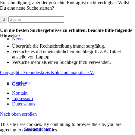
Entschuldigung, aber der gesuchte Eintrag ist nicht verfügbar. Willst
Du eine neue Suche starten?
Um die besten Suchergebnisse zu erhalten, beachte bitte folgende
Hinweise:
News
Überprüfe die Rechtschreibung immer sorgfältig.
Versuche es mit einem ähnlichen Suchbegriff: z.B. Tablet
anstelle von Laptop.
Versuche mehr als einen Suchbegriff zu verwenden.
Copyright - Freundeskreis Köln-Indianapolis e.V.
Facebook
Galerie
Kontakt
Impressum
Datenschutz
Nach oben scrollen
This site uses cookies. By continuing to browse the site, you are
Stadtansichten
agreeing to our use of cookies.