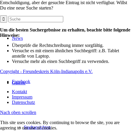
Entschuldigung, aber der gesuchte Eintrag ist nicht verfügbar. Willst
Du eine neue Suche starten?
Um die besten Suchergebnisse zu erhalten, beachte bitte folgende
Hinweise:
News
Überprüfe die Rechtschreibung immer sorgfältig.
Versuche es mit einem ähnlichen Suchbegriff: z.B. Tablet
anstelle von Laptop.
Versuche mehr als einen Suchbegriff zu verwenden.
Copyright - Freundeskreis Köln-Indianapolis e.V.
Facebook
Galerie
Kontakt
Impressum
Datenschutz
Nach oben scrollen
This site uses cookies. By continuing to browse the site, you are
Stadtansichten
agreeing to our use of cookies.