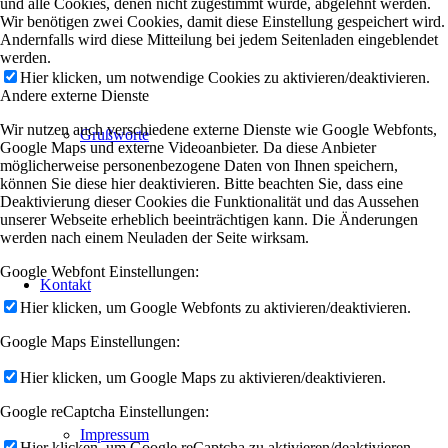
und alle Cookies, denen nicht zugestimmt wurde, abgelehnt werden.
Wir benötigen zwei Cookies, damit diese Einstellung gespeichert wird.
Andernfalls wird diese Mitteilung bei jedem Seitenladen eingeblendet
werden.
Hier klicken, um notwendige Cookies zu aktivieren/deaktivieren.
Andere externe Dienste
Wir nutzen auch verschiedene externe Dienste wie Google Webfonts,
Grußworte
Google Maps und externe Videoanbieter. Da diese Anbieter
möglicherweise personenbezogene Daten von Ihnen speichern,
können Sie diese hier deaktivieren. Bitte beachten Sie, dass eine
Deaktivierung dieser Cookies die Funktionalität und das Aussehen
unserer Webseite erheblich beeinträchtigen kann. Die Änderungen
werden nach einem Neuladen der Seite wirksam.
Google Webfont Einstellungen:
Kontakt
Hier klicken, um Google Webfonts zu aktivieren/deaktivieren.
Google Maps Einstellungen:
Hier klicken, um Google Maps zu aktivieren/deaktivieren.
Google reCaptcha Einstellungen:
Impressum
Hier klicken, um Google reCaptcha zu aktivieren/deaktivieren.